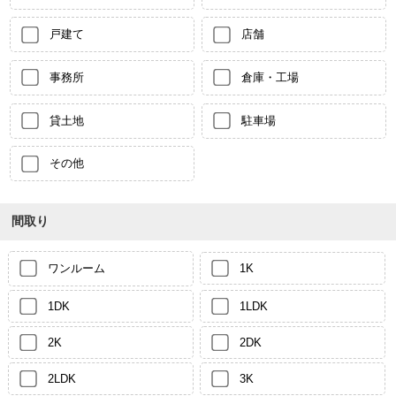
戸建て
店舗
事務所
倉庫・工場
貸土地
駐車場
その他
間取り
ワンルーム
1K
1DK
1LDK
2K
2DK
2LDK
3K