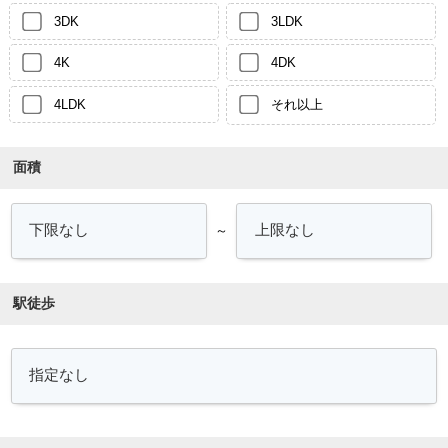
3DK
3LDK
4K
4DK
4LDK
それ以上
面積
～
駅徒歩