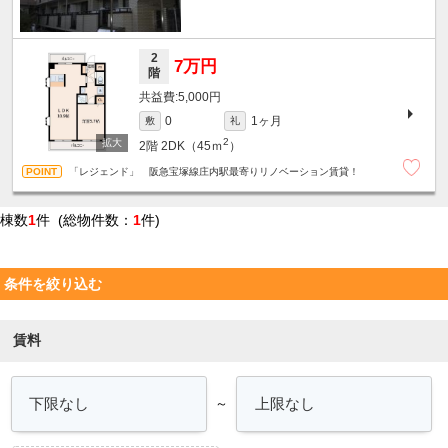
2
7万円
階
5,000円
1ヶ月
0
敷
礼
2
2階
2DK（45ｍ
）
「レジェンド」 阪急宝塚線庄内駅最寄りリノベーション賃貸！
棟数
1
件 (総物件数：
1
件)
条件を絞り込む
賃料
～