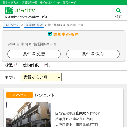
豊中市 南向き ｜賃貸物件一覧｜株式会社アイシティ住宅サービス
検索
TOPページ
賃貸物件検索
豊中市 南向き 賃貸物件一覧
選択中の条件
豊中市 南向き 賃貸物件一覧
条件を変更
条件を保存
棟数
1
件 (総物件数：
1
件)
並び順 ：
レジェンド
マンション
阪急宝塚本線
庄内駅
/ 徒歩6分
築年月1989年2月 / 3階建
大阪府豊中市服部元町3丁目