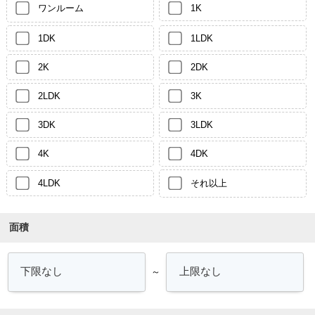
ワンルーム
1K
1DK
1LDK
2K
2DK
2LDK
3K
3DK
3LDK
4K
4DK
4LDK
それ以上
面積
～