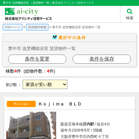
豊中市 追焚機能浴室 ｜賃貸物件一覧｜株式会社アイシティ住宅サービス
検索
TOPページ
賃貸物件検索
豊中市 追焚機能浴室 賃貸物件一覧
選択中の条件
豊中市 追焚機能浴室 賃貸物件一覧
条件を変更
条件を保存
棟数
4
件 (総物件数：
4
件)
並び順 ：
Ｋｏｊｉｍａ ＢＬＤ
マンション
阪急宝塚本線
庄内駅
/ 徒歩4分
築年月2006年9月 / 3階建
大阪府豊中市庄内西町４丁目