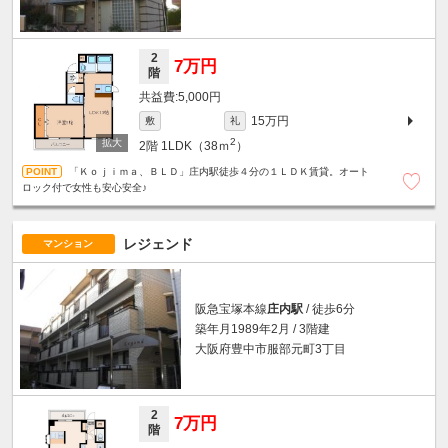
2
7万円
階
5,000円
15万円
敷
礼
2
2階
1LDK（38ｍ
）
「Ｋｏｊｉｍａ、ＢＬＤ」庄内駅徒歩４分の１ＬＤＫ賃貸。オート
ロック付で女性も安心安全♪
レジェンド
マンション
阪急宝塚本線
庄内駅
/ 徒歩6分
築年月1989年2月 / 3階建
大阪府豊中市服部元町3丁目
2
7万円
階