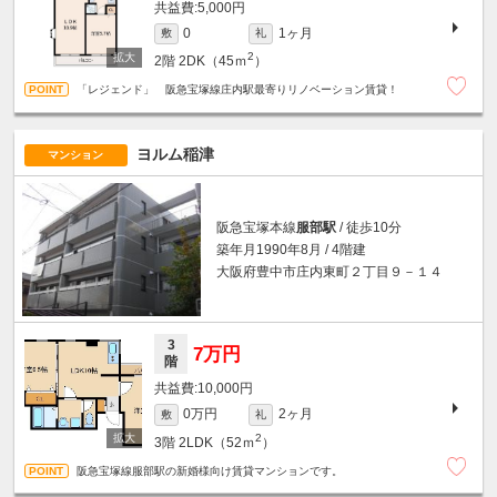
5,000円
1ヶ月
0
敷
礼
2
2階
2DK（45ｍ
）
「レジェンド」 阪急宝塚線庄内駅最寄りリノベーション賃貸！
ヨルム稲津
マンション
阪急宝塚本線
服部駅
/ 徒歩10分
築年月1990年8月 / 4階建
大阪府豊中市庄内東町２丁目９－１４
3
7万円
階
10,000円
0万円
2ヶ月
敷
礼
2
3階
2LDK（52ｍ
）
阪急宝塚線服部駅の新婚様向け賃貸マンションです。