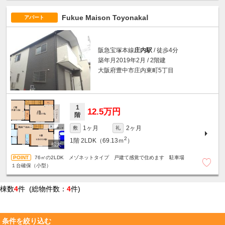
Fukue Maison ToyonakaⅠ
アパート
阪急宝塚本線
庄内駅
/ 徒歩4分
築年月2019年2月 / 2階建
大阪府豊中市庄内東町5丁目
1
12.5万円
階
1ヶ月
2ヶ月
敷
礼
2
1階
2LDK（69.13ｍ
）
76㎡の2LDK メゾネットタイプ 戸建て感覚で住めます 駐車場
１台確保（小型）
棟数
4
件 (総物件数：
4
件)
条件を絞り込む