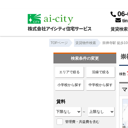
崇禅寺駅 徒歩10分以内｜賃貸物件一覧｜株式会社アイシティ住宅サービス
06-
ti
賃貸検索
TOPページ
賃貸物件検索
崇禅寺駅 徒歩1
崇
検索条件の変更
エリアで絞る
沿線で絞る
棟数
小学校から探す
中学校から探す
マ
賃料
～
管理費・共益費を含む