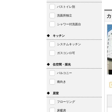
バストイレ別
カ
洗面所独立
シャワー付洗面台
◆ キッチン
システムキッチン
ガスコンロ可
◆ 住空間・採光
バルコニー
南向き
◆ 居室
フローリング
床暖房