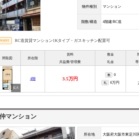
物件種別
マンション
階数/構造
4階建/RC造
RC造賃貸マンション1Kタイプ・ガスキッチン配置可
賃料
敷金
間取図
所在階
共益費/管理費
礼金
専
0
敷
3.5万円
4階
6万円
礼
仲マンション
所在地
大阪府大阪市東淀川区