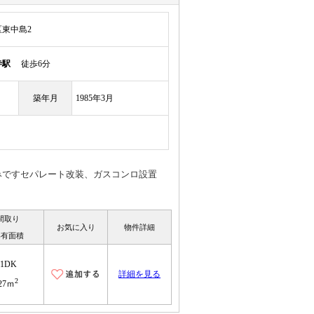
東中島2
寺駅
徒歩6分
築年月
1985年3月
みですセパレート改装、ガスコンロ設置
間取り
お気に入り
物件詳細
専有面積
1DK
詳細を見る
2
27ｍ