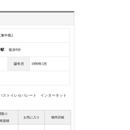
東中島2
寺駅
徒歩6分
築年月
1999年3月
Kバストイレセパレート インターネット
間取り
お気に入り
物件詳細
有面積