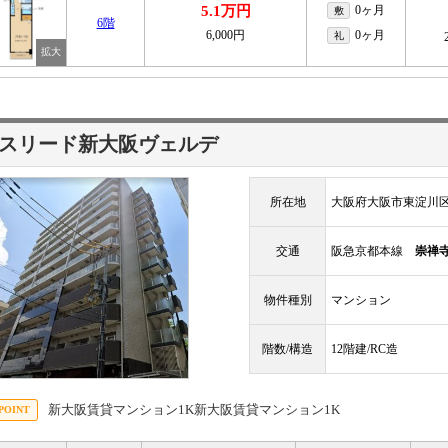
5.1万円
0ヶ月
敷
6階
6,000円
0ヶ月
礼
スリード新大阪ヴェルデ
所在地
大阪府大阪市東淀川区東
交通
阪急京都本線
崇禅
物件種別
マンション
階数/構造
12階建/RC造
新大阪賃貸マンション1K新大阪賃貸マンション1K