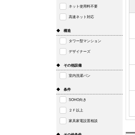
ネット使用料不要
高速ネット対応
◆ 構造
タワー型マンション
デザイナーズ
◆ その他設備
室内洗濯パン
◆ 条件
SOHO向き
２Ｆ以上
家具家電設置相談
◆ その他条件