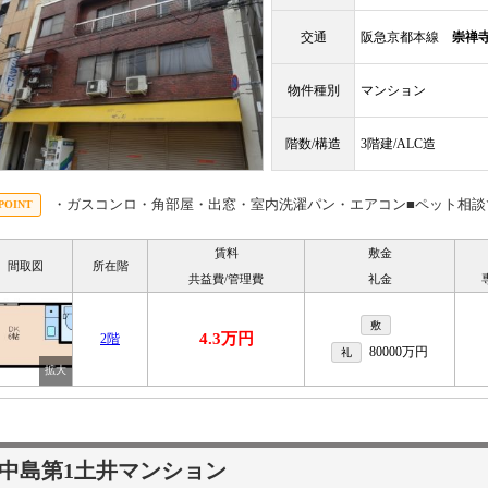
交通
阪急京都本線
崇禅
物件種別
マンション
階数/構造
3階建/ALC造
・ガスコンロ・角部屋・出窓・室内洗濯パン・エアコン■ペット相談
賃料
敷金
間取図
所在階
共益費/管理費
礼金
敷
4.3万円
2階
80000万円
礼
中島第1土井マンション