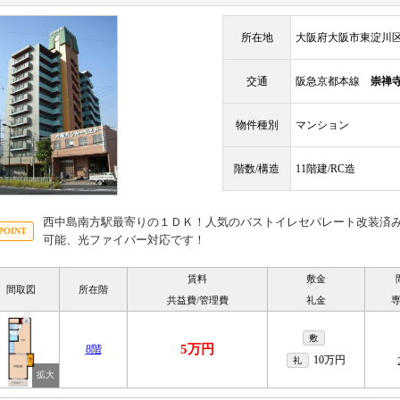
所在地
大阪府大阪市東淀川区
交通
阪急京都本線
崇禅
物件種別
マンション
階数/構造
11階建/RC造
西中島南方駅最寄りの１ＤＫ！人気のバストイレセパレート改装済
可能、光ファイバー対応です！
賃料
敷金
間取図
所在階
共益費/管理費
礼金
敷
5万円
8階
10万円
礼