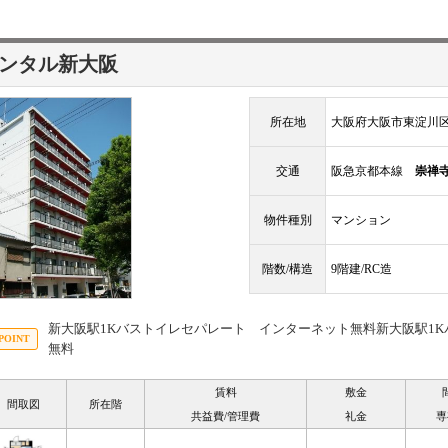
ンタル新大阪
所在地
大阪府大阪市東淀川区
交通
阪急京都本線
崇禅
物件種別
マンション
階数/構造
9階建/RC造
新大阪駅1Kバストイレセパレート インターネット無料新大阪駅1
無料
賃料
敷金
間取図
所在階
共益費/管理費
礼金
専