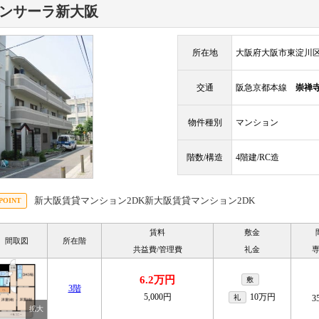
ンサーラ新大阪
所在地
大阪府大阪市東淀川区東
交通
阪急京都本線
崇禅
物件種別
マンション
階数/構造
4階建/RC造
新大阪賃貸マンション2DK新大阪賃貸マンション2DK
賃料
敷金
間取図
所在階
共益費/管理費
礼金
6.2万円
敷
3階
5,000円
10万円
礼
3