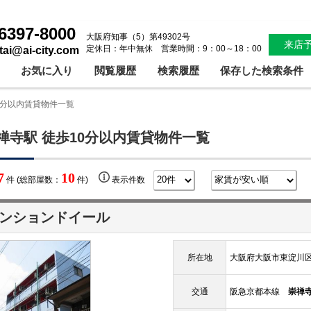
6397-8000
大阪府知事（5）第49302号
来店
定休日：年中無休 営業時間：9：00～18：00
ntai@ai-city.com
お気に入り
閲覧履歴
検索履歴
保存した検索条件
0分以内賃貸物件一覧
禅寺駅 徒歩10分以内賃貸物件一覧
7
10
件 (総部屋数：
件)
表示件数
ンションドイール
所在地
大阪府大阪市東淀川区
交通
阪急京都本線
崇禅