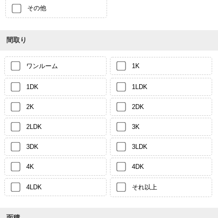
その他
間取り
ワンルーム
1K
1DK
1LDK
2K
2DK
2LDK
3K
3DK
3LDK
4K
4DK
4LDK
それ以上
面積