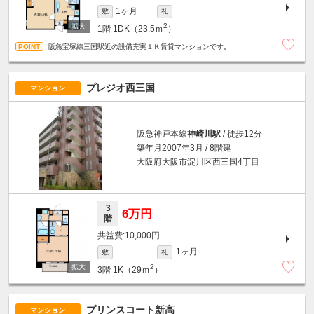
1ヶ月
敷
礼
2
1階
1DK（23.5ｍ
）
阪急宝塚線三国駅近の設備充実１Ｋ賃貸マンションです。
プレジオ西三国
マンション
阪急神戸本線
神崎川駅
/ 徒歩12分
築年月2007年3月 / 8階建
大阪府大阪市淀川区西三国4丁目
3
6万円
階
10,000円
1ヶ月
敷
礼
2
3階
1K（29ｍ
）
プリンスコート新高
マンション