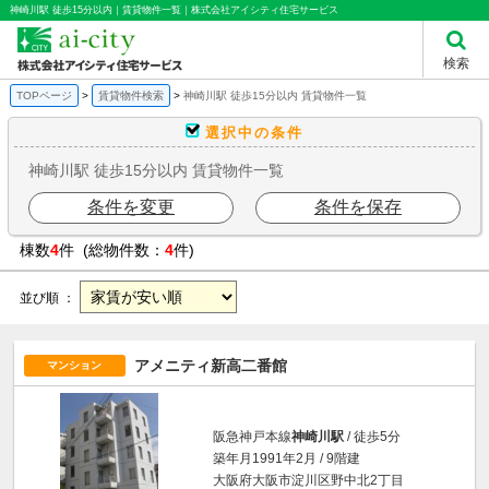
神崎川駅 徒歩15分以内｜賃貸物件一覧｜株式会社アイシティ住宅サービス
検索
TOPページ
賃貸物件検索
神崎川駅 徒歩15分以内 賃貸物件一覧
選択中の条件
神崎川駅 徒歩15分以内 賃貸物件一覧
条件を変更
条件を保存
棟数
4
件 (総物件数：
4
件)
並び順 ：
アメニティ新高二番館
マンション
阪急神戸本線
神崎川駅
/ 徒歩5分
築年月1991年2月 / 9階建
大阪府大阪市淀川区野中北2丁目