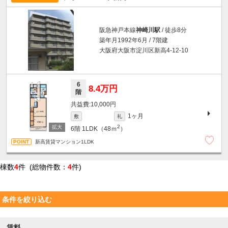
阪急神戸本線
神崎川駅
/ 徒歩8分
築年月1992年6月 / 7階建
大阪府大阪市淀川区新高4-12-10
6
8.4万円
階
10,000円
1ヶ月
敷
礼
2
6階
1LDK（48ｍ
）
新高賃貸マンション1LDK
棟数
4
件 (総物件数：
4
件)
条件を絞り込む
賃料