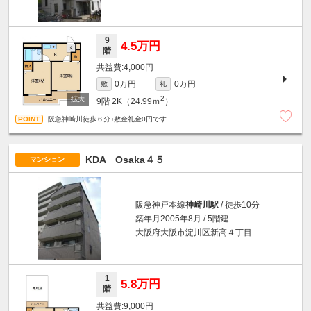
9
4.5万円
階
4,000円
0万円
0万円
敷
礼
2
9階
2K（24.99ｍ
）
阪急神崎川徒歩６分♪敷金礼金0円です
KDA Osaka４５
マンション
阪急神戸本線
神崎川駅
/ 徒歩10分
築年月2005年8月 / 5階建
大阪府大阪市淀川区新高４丁目
1
5.8万円
階
9,000円