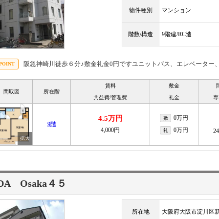
物件種別
マンション
階数/構造
9階建/RC造
阪急神崎川徒歩６分♪敷金礼金0円ですユニットバス、エレベーター
賃料
敷金
間取図
所在階
共益費/管理費
礼金
専
4.5万円
0万円
敷
9階
4,000円
0万円
礼
2
DA Osaka４５
所在地
大阪府大阪市淀川区