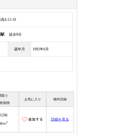
-12-10
川駅
徒歩8分
築年月
1992年6月
間取り
お気に入り
物件詳細
有面積
1LDK
詳細を見る
2
48ｍ