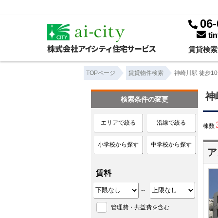
神崎川駅 徒歩10分以内｜賃貸物件一覧｜株式会社アイシティ住宅サービス
06-
ti
賃貸検索
TOPページ
賃貸物件検索
神崎川駅 徒歩1
神
検索条件の変更
エリアで絞る
沿線で絞る
棟数
小学校から探す
中学校から探す
ア
賃料
～
管理費・共益費を含む