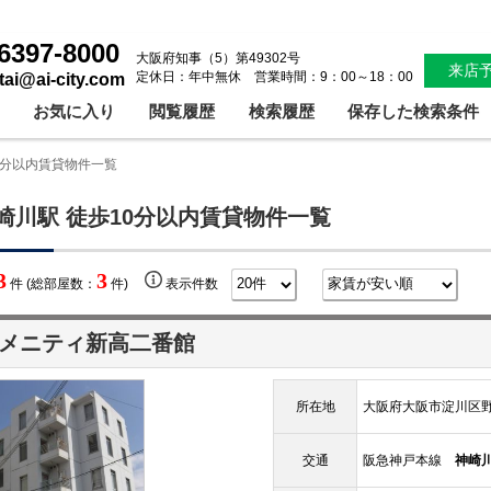
6397-8000
大阪府知事（5）第49302号
来店
定休日：年中無休 営業時間：9：00～18：00
ntai@ai-city.com
お気に入り
閲覧履歴
検索履歴
保存した検索条件
0分以内賃貸物件一覧
崎川駅 徒歩10分以内賃貸物件一覧
3
3
件 (総部屋数：
件)
表示件数
メニティ新高二番館
所在地
大阪府大阪市淀川区野
交通
阪急神戸本線
神崎