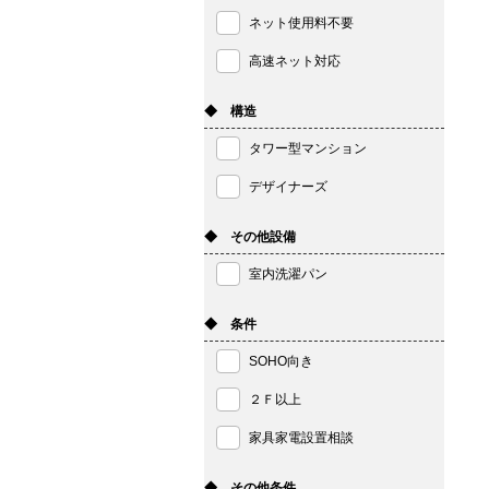
ネット使用料不要
高速ネット対応
◆ 構造
タワー型マンション
デザイナーズ
◆ その他設備
室内洗濯パン
◆ 条件
SOHO向き
２Ｆ以上
家具家電設置相談
◆ その他条件