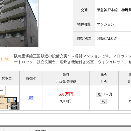
交通
阪急神戸本線
神崎
物件種別
マンション
階数/構造
5階建/ALC造
阪急宝塚線三国駅近の設備充実１Ｋ賃貸マンションです。２口ガス
ートロック、独立洗面台、追炊き機能付き浴室、ウォシュレット、
賃料
敷金
間取図
所在階
共益費/管理費
礼金
専
5.8万円
1ヶ月
敷
1階
9,000円
礼
2