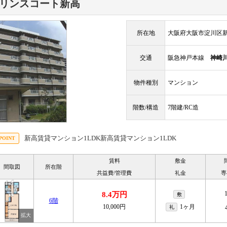
リンスコート新高
所在地
大阪府大阪市淀川区新高4
交通
阪急神戸本線
神崎
物件種別
マンション
階数/構造
7階建/RC造
新高賃貸マンション1LDK新高賃貸マンション1LDK
賃料
敷金
間取図
所在階
共益費/管理費
礼金
専
8.4万円
敷
6階
10,000円
1ヶ月
礼