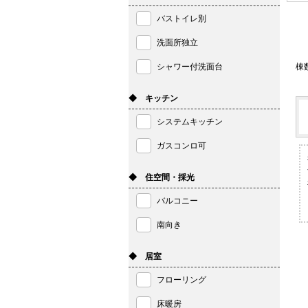
バストイレ別
洗面所独立
シャワー付洗面台
棟
◆ キッチン
システムキッチン
ガスコンロ可
◆ 住空間・採光
バルコニー
南向き
◆ 居室
フローリング
床暖房