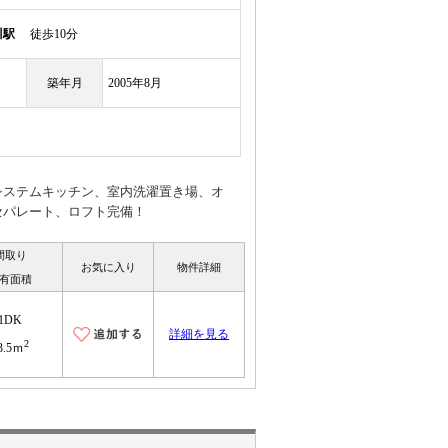
川駅
徒歩10分
築年月
2005年8月
システムキッチン、室内洗濯置き場、オ
セパレート、ロフト完備！
間取り
お気に入り
物件詳細
有面積
1DK
詳細を見る
2
3.5ｍ