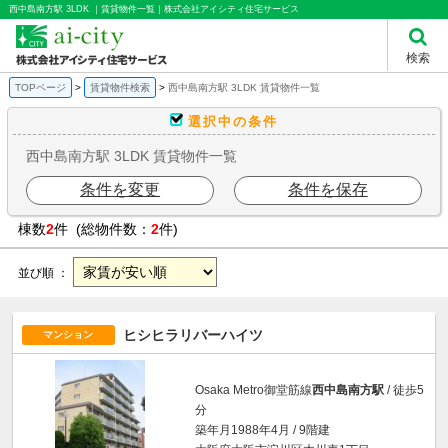
西中島南方駅 3LDK ｜賃貸物件一覧｜株式会社アイシティ住宅サービス
検索
TOPページ
賃貸物件検索
西中島南方駅 3LDK 賃貸物件一覧
選択中の条件
西中島南方駅 3LDK 賃貸物件一覧
条件を変更
条件を保存
棟数
2
件 (総物件数：
2
件)
並び順 ：
ヒシヒラリバーハイツ
マンション
Osaka Metro御堂筋線
西中島南方駅
/ 徒歩5
分
築年月1988年4月 / 9階建