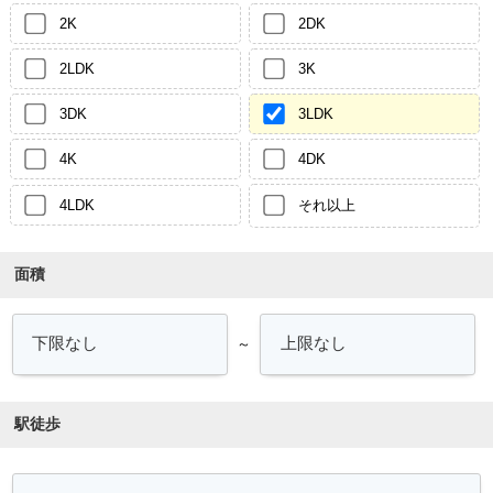
2K
2DK
2LDK
3K
3DK
3LDK
4K
4DK
4LDK
それ以上
面積
～
駅徒歩