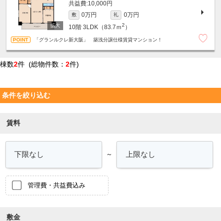
10,000円
0万円
0万円
敷
礼
2
10階
3LDK（83.7ｍ
）
「グランルクレ新大阪」 築浅分譲仕様賃貸マンション！
棟数
2
件 (総物件数：
2
件)
条件を絞り込む
賃料
～
管理費・共益費込み
敷金