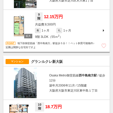
大阪府大阪市淀川区木川東1丁目
9
12.15万円
階
8,500円
1ヶ月
1ヶ月
敷
礼
2
9階
3LDK（55ｍ
）
地下鉄御堂筋線「西中島南方」駅徒歩５分！！ペット飼育可能物件♪
近隣は閑静な住宅街ですよ
グランルクレ新大阪
マンション
Osaka Metro御堂筋線
西中島南方駅
/ 徒歩
12分
築年月2006年11月 / 15階建
大阪府大阪市東淀川区東中島１丁目
10
18.7万円
階