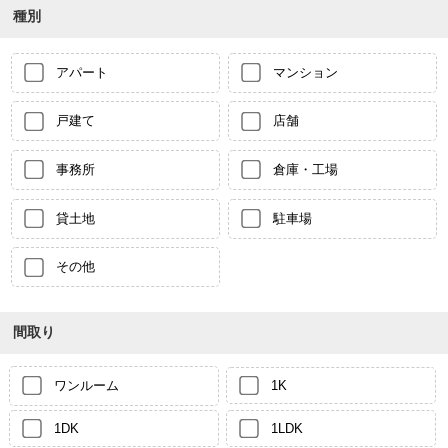
種別
アパート
マンション
戸建て
店舗
事務所
倉庫・工場
貸土地
駐車場
その他
間取り
ワンルーム
1K
1DK
1LDK