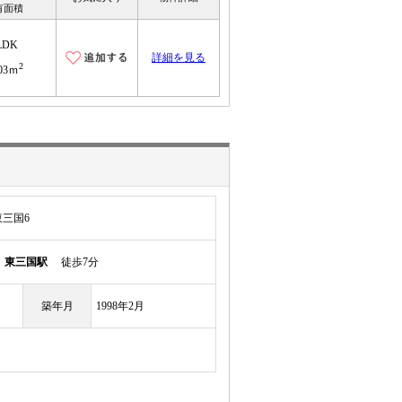
有面積
LDK
詳細を見る
2
.03ｍ
三国6
線
東三国駅
徒歩7分
築年月
1998年2月