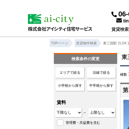
東三国駅 2LDK ｜賃貸物件一覧｜株式会社アイシティ住宅サービス
06-
ti
賃貸検索
TOPページ
賃貸物件検索
東三国駅 2LDK
東
検索条件の変更
エリアで絞る
沿線で絞る
棟数
小学校から探す
中学校から探す
第
賃料
～
管理費・共益費を含む