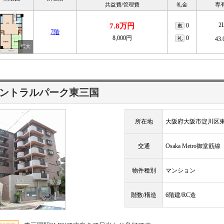
共益費/管理費
礼金
専
2
7.8万円
0
敷
7階
8,000円
0
礼
43
ントラルパーク東三国
所在地
大阪府大阪市淀川区東
交通
Osaka Metro御堂筋
物件種別
マンション
階数/構造
6階建/RC造