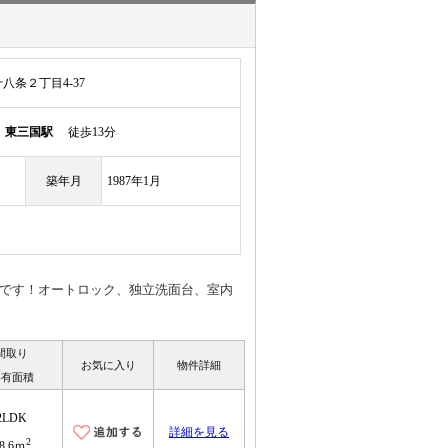
条２丁目4-37
線
東三国駅
徒歩13分
築年月
1987年1月
好です！オートロック、独立洗面台、室内
間取り
お気に入り
物件詳細
専有面積
2LDK
詳細を見る
2
8.6ｍ