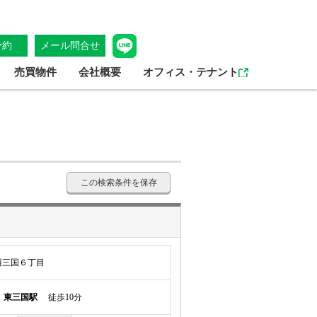
予約
メール問合せ
売買物件
会社概要
オフィス・テナント
この検索条件を保存
西三国６丁目
線
東三国駅
徒歩10分