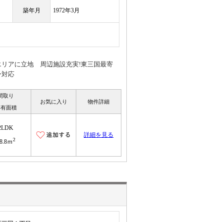
築年月
1972年3月
リアに立地 周辺施設充実!東三国最寄
ー対応
間取り
お気に入り
物件詳細
専有面積
2LDK
詳細を見る
2
8.8ｍ