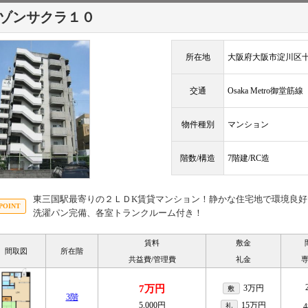
ゾンサクラ１０
所在地
大阪府大阪市淀川区十八
交通
Osaka Metro御堂筋
物件種別
マンション
階数/構造
7階建/RC造
東三国駅最寄りの２ＬＤK賃貸マンション！静かな住宅地で環境良
洗濯パン完備、各室トランクルーム付き！
賃料
敷金
間取図
所在階
共益費/管理費
礼金
7万円
3万円
敷
3階
5,000円
15万円
礼
4