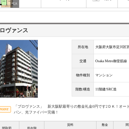
ロヴァンス
所在地
大阪府大阪市淀川区
交通
Osaka Metro御堂筋
物件種別
マンション
階数/構造
11階建/SRC造
「プロヴァンス」 新大阪駅最寄りの敷金礼金0円です2ＤＫ！オー
パン、光ファイバー完備！
賃料
敷金
間
間取図
所在階