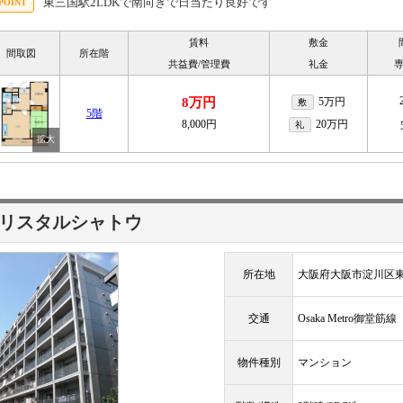
東三国駅2LDKで南向きで日当たり良好です
賃料
敷金
間取図
所在階
共益費/管理費
礼金
8万円
5万円
敷
5階
8,000円
20万円
礼
リスタルシャトウ
所在地
大阪府大阪市淀川区東三
交通
Osaka Metro御堂筋
物件種別
マンション