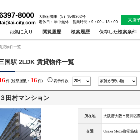
6397-8000
大阪府知事（5）第49302号
来店
定休日：年中無休 営業時間：9：00～18：00
ntai@ai-city.com
お気に入り
閲覧履歴
検索履歴
保存した検索条件
 賃貸物件一覧
三国駅 2LDK 賃貸物件一覧
16
16
件 (総部屋数：
件)
表示件数
３田村マンション
所在地
大阪府大阪市淀川区
交通
Osaka Metro御堂筋