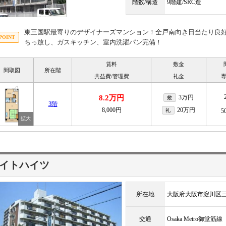
階数/構造
9階建/SRC造
東三国駅最寄りのデザイナーズマンション！全戸南向き日当たり良
ちっ放し、ガスキッチン、室内洗濯パン完備！
賃料
敷金
間取図
所在階
共益費/管理費
礼金
8.2万円
3万円
敷
3階
8,000円
20万円
礼
5
イトハイツ
所在地
大阪府大阪市淀川区三
交通
Osaka Metro御堂筋