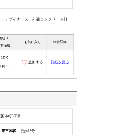
好！デザイナーズ、外観コンクリート打
間取り
お気に入り
物件詳細
専有面積
2LDK
詳細を見る
2
0.18ｍ
国本町3丁目
線
東三国駅
徒歩13分