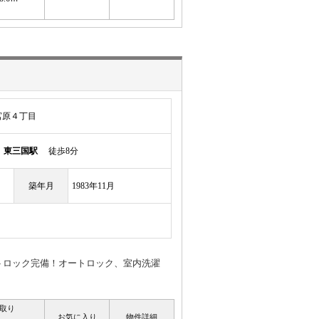
宮原４丁目
線
東三国駅
徒歩8分
築年月
1983年11月
トロック完備！オートロック、室内洗濯
取り
お気に入り
物件詳細