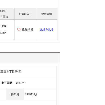
間取り
お気に入り
物件詳細
専有面積
2LDK
詳細を見る
2
50ｍ
国６丁目20-26
線
東三国駅
徒歩7分
築年月
1989年8月