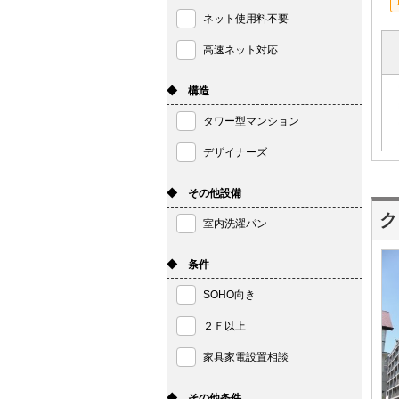
ネット使用料不要
高速ネット対応
◆ 構造
タワー型マンション
デザイナーズ
◆ その他設備
ク
室内洗濯パン
◆ 条件
SOHO向き
２Ｆ以上
家具家電設置相談
◆ その他条件