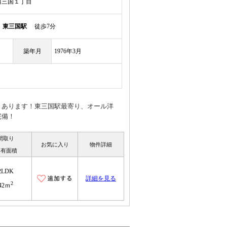
西三国１丁目
線
東三国駅
徒歩7分
築年月
1976年3月
きあります！東三国駅最寄り、オール洋
完備！
間取り
お気に入り
物件詳細
専有面積
2LDK
詳細を見る
2
42ｍ