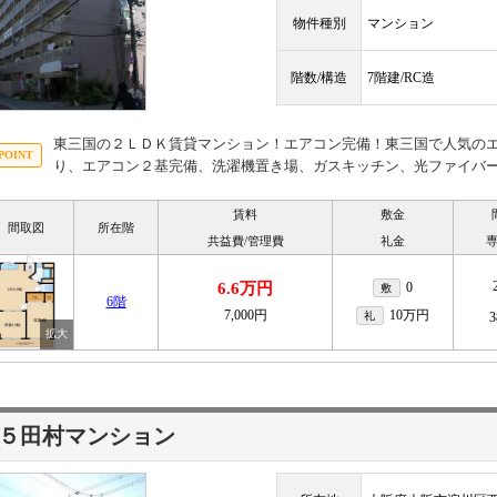
物件種別
マンション
階数/構造
7階建/RC造
東三国の２ＬＤＫ賃貸マンション！エアコン完備！東三国で人気のエ
り、エアコン２基完備、洗濯機置き場、ガスキッチン、光ファイバ
賃料
敷金
間取図
所在階
共益費/管理費
礼金
6.6万円
0
敷
6階
7,000円
10万円
礼
3
５田村マンション