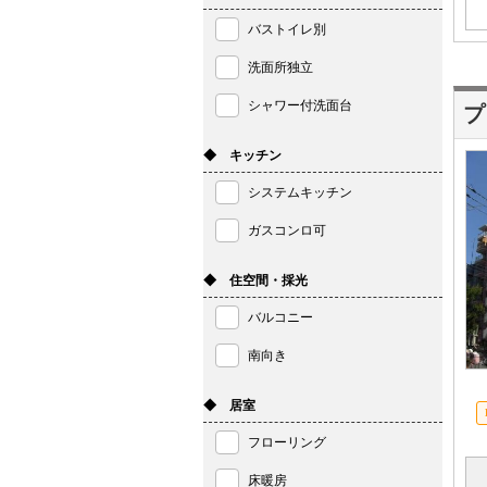
バストイレ別
洗面所独立
シャワー付洗面台
プ
◆ キッチン
システムキッチン
ガスコンロ可
◆ 住空間・採光
バルコニー
南向き
◆ 居室
フローリング
床暖房