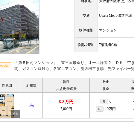
所在地
大阪府大阪市淀川区
交通
Osaka Metro御堂筋
物件種別
マンション
階数/構造
7階建/RC造
「第５田村マンション」 東三国最寄り、オール洋間２ＬＤＫ！空
間、ガスコンロ対応、各室エアコン、洗濯機置き場、光ファイバー
賃料
敷金
間取図
所在階
共益費/管理費
礼金
6.8万円
0
敷
3階
7,000円
10万円
礼