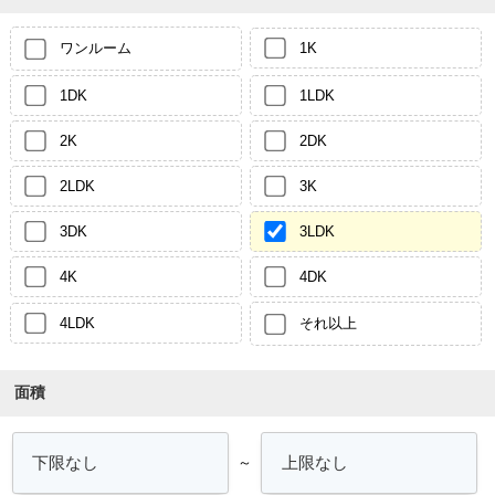
ワンルーム
1K
1DK
1LDK
2K
2DK
2LDK
3K
3DK
3LDK
4K
4DK
4LDK
それ以上
面積
～