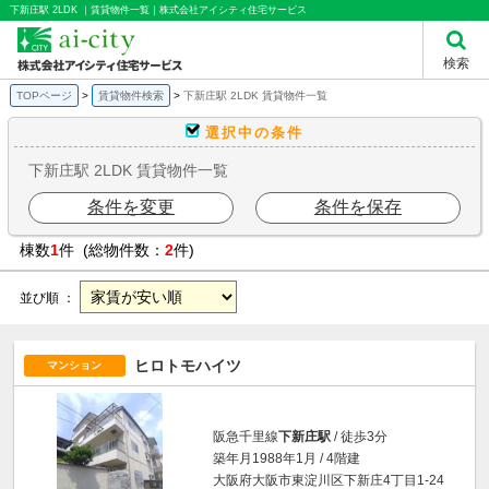
下新庄駅 2LDK ｜賃貸物件一覧｜株式会社アイシティ住宅サービス
検索
TOPページ
賃貸物件検索
下新庄駅 2LDK 賃貸物件一覧
選択中の条件
下新庄駅 2LDK 賃貸物件一覧
条件を変更
条件を保存
棟数
1
件 (総物件数：
2
件)
並び順 ：
ヒロトモハイツ
マンション
阪急千里線
下新庄駅
/ 徒歩3分
築年月1988年1月 / 4階建
大阪府大阪市東淀川区下新庄4丁目1-24