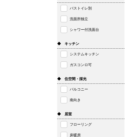
バストイレ別
洗面所独立
シャワー付洗面台
◆ キッチン
システムキッチン
ガスコンロ可
◆ 住空間・採光
バルコニー
南向き
◆ 居室
フローリング
床暖房