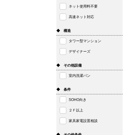
ネット使用料不要
高速ネット対応
◆ 構造
タワー型マンション
デザイナーズ
◆ その他設備
室内洗濯パン
◆ 条件
SOHO向き
２Ｆ以上
家具家電設置相談
◆ その他条件