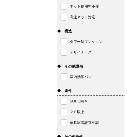
ネット使用料不要
高速ネット対応
◆ 構造
タワー型マンション
デザイナーズ
◆ その他設備
室内洗濯パン
◆ 条件
SOHO向き
２Ｆ以上
家具家電設置相談
◆ その他条件