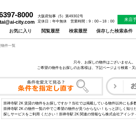
6397-8000
大阪府知事（5）第49302号
来店
定休日：年中無休 営業時間：9：00～18：00
ntai@ai-city.com
お気に入り
閲覧履歴
検索履歴
保存した検索条件
賃貸物件一覧
只今、お探しの物件はございません。
ご希望の物件をお探しのお客様は、下記ページより検索・又
崇禅寺駅 2K 賃貸の物件をお探しですか？当社では掲載している物件以外にも多
崇禅寺駅 2K の物件一覧の中でご希望の物件が見つからない！もっと詳しく知
探しサービスをご利用 ください！崇禅寺駅 2K 関連の情報なら株式会社アイシ