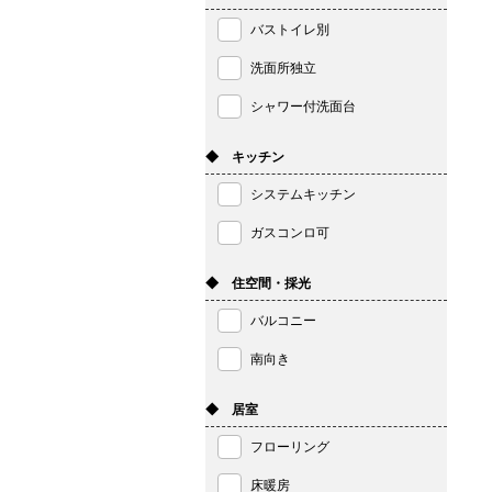
バストイレ別
洗面所独立
シャワー付洗面台
◆ キッチン
システムキッチン
ガスコンロ可
◆ 住空間・採光
バルコニー
南向き
◆ 居室
フローリング
床暖房