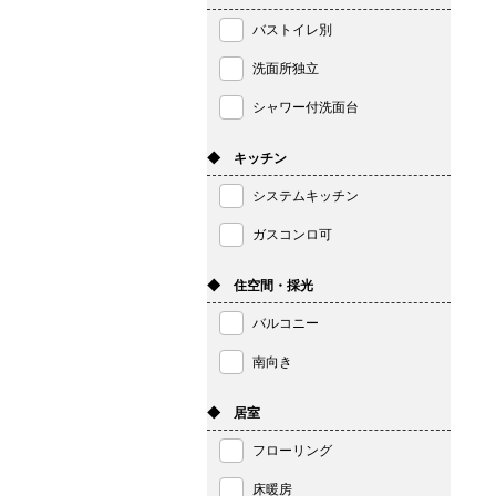
バストイレ別
洗面所独立
シャワー付洗面台
◆ キッチン
システムキッチン
ガスコンロ可
◆ 住空間・採光
バルコニー
南向き
◆ 居室
フローリング
床暖房