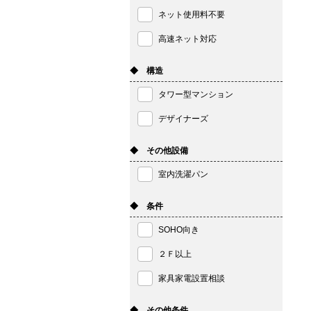
ネット使用料不要
高速ネット対応
◆ 構造
タワー型マンション
デザイナーズ
◆ その他設備
室内洗濯パン
◆ 条件
SOHO向き
２Ｆ以上
家具家電設置相談
◆ その他条件