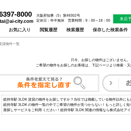
6397-8000
大阪府知事（5）第49302号
来店
定休日：年中無休 営業時間：9：00～18：00
ntai@ai-city.com
お気に入り
閲覧履歴
検索履歴
保存した検索条件
 賃貸物件一覧
只今、お探しの物件はございません。
ご希望の物件をお探しのお客様は、下記ページより検索・又
総持寺駅 3LDK 賃貸の物件をお探しですか？当社では掲載している物件以外に
総持寺駅 3LDK の物件一覧の中でご希望の物件が見つからない！もっと詳しく
屋探しサービスをご利用 ください！総持寺駅 3LDK 関連の情報なら株式会社