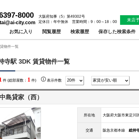
6397-8000
大阪府知事（5）第49302号
来店
定休日：年中無休 営業時間：9：00～18：00
ntai@ai-city.com
お気に入り
閲覧履歴
検索履歴
保存した検索条件
賃貸物件一覧
持寺駅 3DK 賃貸物件一覧
1
1
件 (総部屋数：
件)
表示件数
中島貸家（西）
所在地
大阪府大阪市東淀川区
交通
阪急京都本線
総持