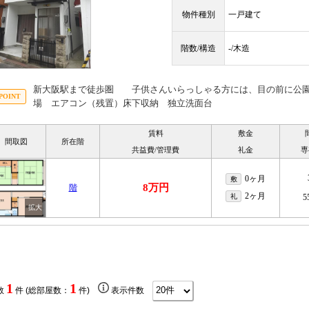
物件種別
一戸建て
階数/構造
-/木造
新大阪駅まで徒歩圏 子供さんいらっしゃる方には、目の前に公園
場 エアコン（残置）床下収納 独立洗面台
賃料
敷金
間取図
所在階
共益費/管理費
礼金
専
0ヶ月
敷
8万円
階
2ヶ月
礼
5
1
1
数
件 (総部屋数：
件)
表示件数