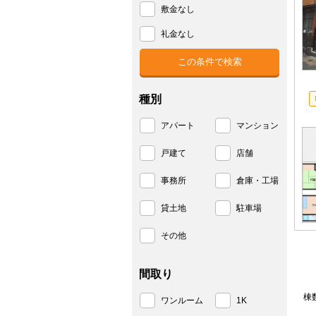
敷金なし
礼金なし
種別
アパート
マンション
戸建て
店舗
事務所
倉庫・工場
貸土地
駐車場
その他
間取り
棟
ワンルーム
1K