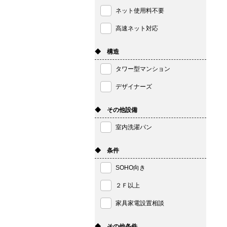
ネット使用料不要
高速ネット対応
◆ 構造
タワー型マンション
デザイナーズ
◆ その他設備
室内洗濯パン
◆ 条件
SOHO向き
２Ｆ以上
家具家電設置相談
◆ その他条件