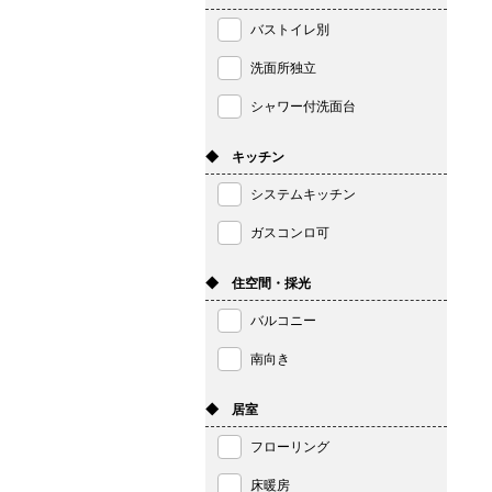
バストイレ別
洗面所独立
シャワー付洗面台
◆ キッチン
システムキッチン
ガスコンロ可
◆ 住空間・採光
バルコニー
南向き
◆ 居室
フローリング
床暖房