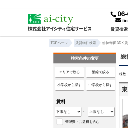
総持寺駅 3DK ｜賃貸物件一覧｜株式会社アイシティ住宅サービス
06-
ti
賃貸検索
TOPページ
賃貸物件検索
総持寺駅 3DK 
総
検索条件の変更
エリアで絞る
沿線で絞る
棟数
小学校から探す
中学校から探す
東
賃料
～
管理費・共益費を含む