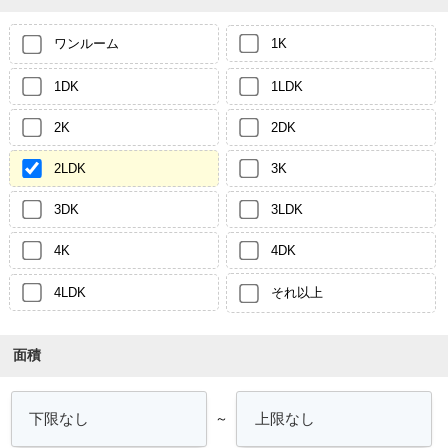
ワンルーム
1K
1DK
1LDK
2K
2DK
2LDK
3K
3DK
3LDK
4K
4DK
4LDK
それ以上
面積
～