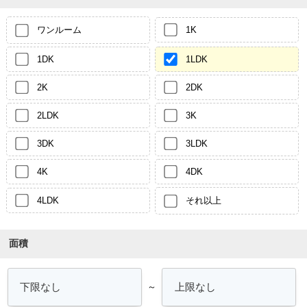
ワンルーム
1K
1DK
1LDK
2K
2DK
2LDK
3K
3DK
3LDK
4K
4DK
4LDK
それ以上
面積
～