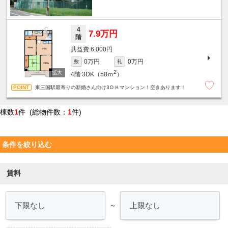
4
7.9万円
階
6,000円
0万円
0万円
敷
礼
2
4階
3DK（58ｍ
）
東三国駅最寄りの新婚さん向け3ＤＫマンション！空きあります！
棟数
1
件 (総物件数：
1
件)
条件を絞り込む
賃料
～