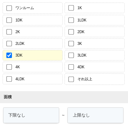
ワンルーム
1K
1DK
1LDK
2K
2DK
2LDK
3K
3DK
3LDK
4K
4DK
4LDK
それ以上
面積
～