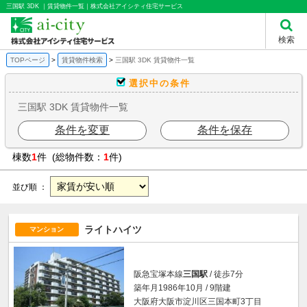
三国駅 3DK ｜賃貸物件一覧｜株式会社アイシティ住宅サービス
検索
TOPページ
賃貸物件検索
三国駅 3DK 賃貸物件一覧
選択中の条件
三国駅 3DK 賃貸物件一覧
条件を変更
条件を保存
棟数
1
件 (総物件数：
1
件)
並び順 ：
ライトハイツ
マンション
阪急宝塚本線
三国駅
/ 徒歩7分
築年月1986年10月 / 9階建
大阪府大阪市淀川区三国本町3丁目