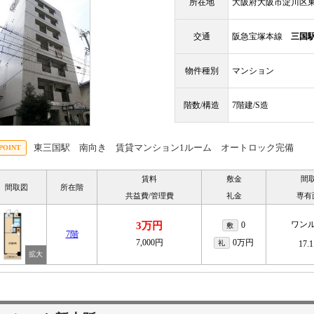
所在地
大阪府大阪市淀川区東
交通
阪急宝塚本線
三国
物件種別
マンション
階数/構造
7階建/S造
東三国駅 南向き 賃貸マンション1ルーム オートロック完備
賃料
敷金
間
間取図
所在階
共益費/管理費
礼金
専有
ワン
3万円
0
敷
7階
7,000円
0万円
礼
17.