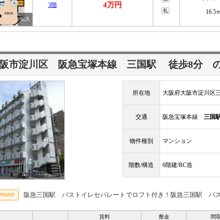
4万円
3階
礼
16.5
阪市淀川区 阪急宝塚本線
三国駅
徒歩8分
所在地
大阪府大阪市淀川区三
交通
阪急宝塚本線
三国
物件種別
マンション
階数/構造
6階建/RC造
阪急三国駅 バストイレセパレートでロフト付き！阪急三国駅 バ
賃料
敷金
間