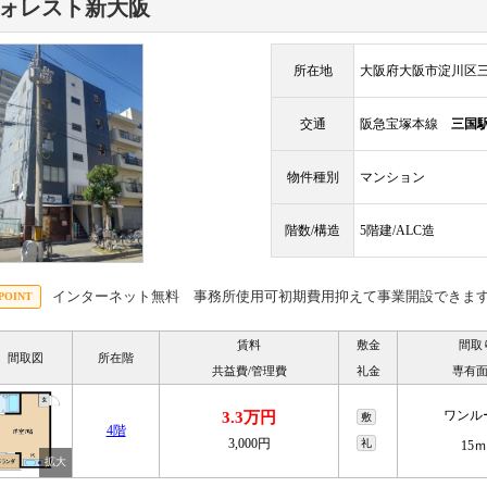
ォレスト新大阪
所在地
大阪府大阪市淀川区三
交通
阪急宝塚本線
三国
物件種別
マンション
階数/構造
5階建/ALC造
インターネット無料 事務所使用可初期費用抑えて事業開設できま
賃料
敷金
間取
間取図
所在階
共益費/管理費
礼金
専有
ワンル
3.3万円
敷
4階
3,000円
礼
15ｍ