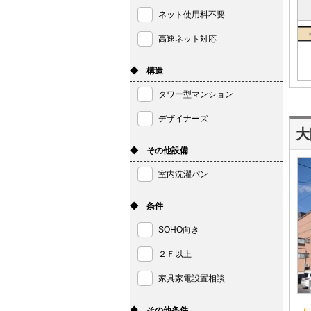
ネット使用料不要
高速ネット対応
◆ 構造
タワー型マンション
デザイナーズ
大
◆ その他設備
室内洗濯パン
◆ 条件
SOHO向き
２Ｆ以上
家具家電設置相談
◆ その他条件