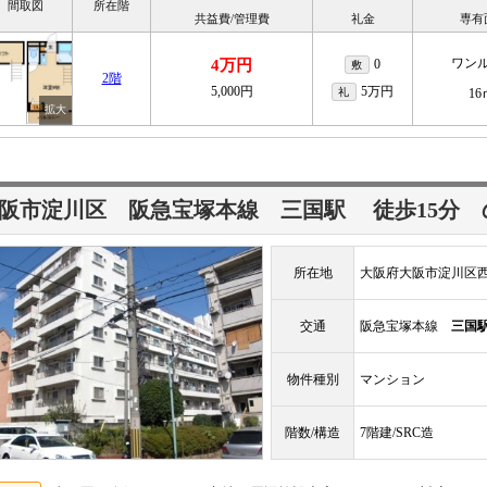
間取図
所在階
共益費/管理費
礼金
専有
ワン
4万円
0
敷
2階
5,000円
5万円
礼
16
阪市淀川区 阪急宝塚本線
三国駅
徒歩15分
所在地
大阪府大阪市淀川区西
交通
阪急宝塚本線
三国
物件種別
マンション
階数/構造
7階建/SRC造