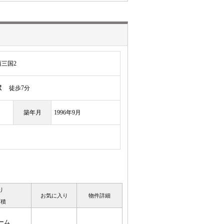
三国2
駅
徒歩7分
築年月
1996年9月
り
お気に入り
物件詳細
面積
ーム