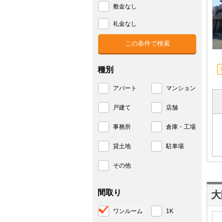
敷金なし
礼金なし
種別
アパート
マンション
戸建て
店舗
事務所
倉庫・工場
貸土地
駐車場
その他
間取り
大
ワンルーム
1K