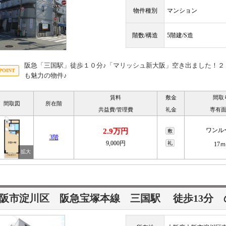
物件種別
マンション
階数/構造
5階建/S造
阪急「三国駅」徒歩１０分♪「マリッシュ新大阪」空き出ました！２
も魅力の物件♪
賃料
敷金
間取
間取図
所在階
共益費/管理費
礼金
専有
ワンル
2.9万円
敷
3階
9,000円
礼
17ｍ
阪市淀川区 阪急宝塚本線
三国駅
徒歩13分