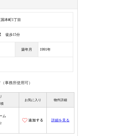
国本町1丁目
駅
徒歩15分
築年月
1991年
す（事務所使用可）
り
お気に入り
物件詳細
面積
ーム
詳細を見る
2