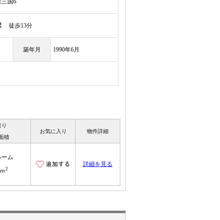
三国6
駅
徒歩13分
築年月
1990年6月
取り
お気に入り
物件詳細
面積
ルーム
詳細を見る
2
1ｍ