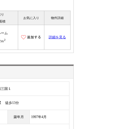
取り
お気に入り
物件詳細
面積
ルーム
詳細を見る
2
22ｍ
西三国１
駅
徒歩13分
築年月
1997年4月