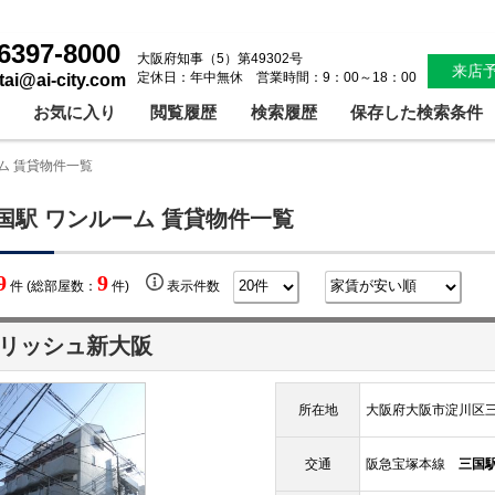
6397-8000
大阪府知事（5）第49302号
来店
定休日：年中無休 営業時間：9：00～18：00
ntai@ai-city.com
お気に入り
閲覧履歴
検索履歴
保存した検索条件
ム 賃貸物件一覧
国駅 ワンルーム 賃貸物件一覧
9
9
件 (総部屋数：
件)
表示件数
リッシュ新大阪
所在地
大阪府大阪市淀川区三国
交通
阪急宝塚本線
三国