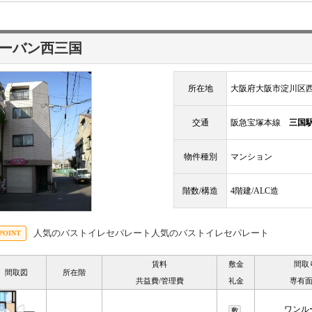
ーバン西三国
所在地
大阪府大阪市淀川区西
交通
阪急宝塚本線
三国
物件種別
マンション
階数/構造
4階建/ALC造
人気のバストイレセパレート人気のバストイレセパレート
賃料
敷金
間取
間取図
所在階
共益費/管理費
礼金
専有
ワンル
敷