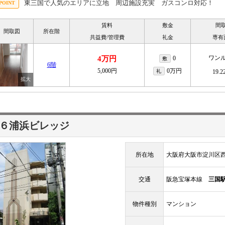
東三国で人気のエリアに立地 周辺施設充実 ガスコンロ対応！
賃料
敷金
間
間取図
所在階
共益費/管理費
礼金
専有
ワン
4万円
0
敷
6階
5,000円
0万円
礼
19.
６浦浜ビレッジ
所在地
大阪府大阪市淀川区
交通
阪急宝塚本線
三国
物件種別
マンション