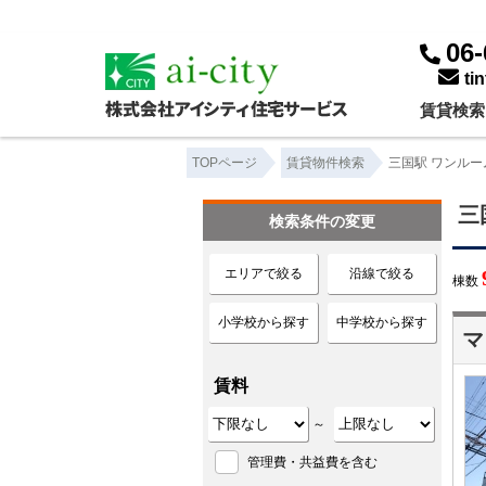
三国駅 ワンルーム ｜賃貸物件一覧｜株式会社アイシティ住宅サービス
06-
ti
賃貸検索
TOPページ
賃貸物件検索
三国駅 ワンルー
三
検索条件の変更
エリアで絞る
沿線で絞る
棟数
小学校から探す
中学校から探す
マ
賃料
～
管理費・共益費を含む