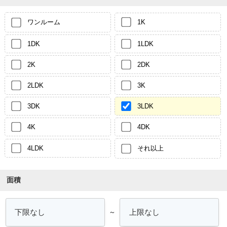
ワンルーム
1K
1DK
1LDK
2K
2DK
2LDK
3K
3DK
3LDK
4K
4DK
4LDK
それ以上
面積
～