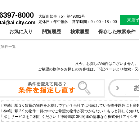
6397-8000
大阪府知事（5）第49302号
来店
定休日：年中無休 営業時間：9：00～18：00
ntai@ai-city.com
お気に入り
閲覧履歴
検索履歴
保存した検索条件
賃貸物件一覧
只今、お探しの物件はございません。
ご希望の物件をお探しのお客様は、下記ページより検索・又
神崎川駅 3K 賃貸の物件をお探しですか？当社では掲載している物件以外にも多
神崎川駅 3K の物件一覧の中でご希望の物件が見つからない！もっと詳しく知
探しサービスをご利用 ください！神崎川駅 3K 関連の情報なら株式会社アイシ