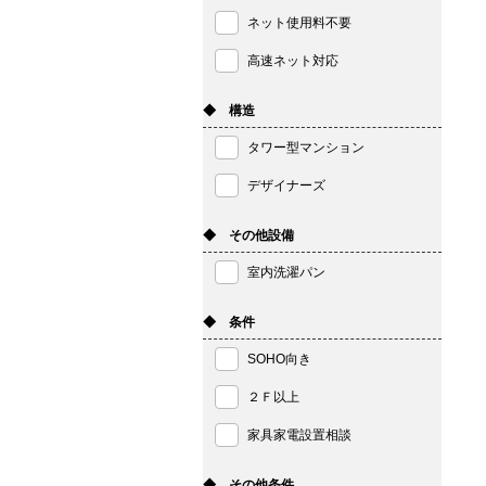
ネット使用料不要
高速ネット対応
◆ 構造
タワー型マンション
デザイナーズ
◆ その他設備
室内洗濯パン
◆ 条件
SOHO向き
２Ｆ以上
家具家電設置相談
◆ その他条件