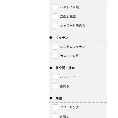
バストイレ別
洗面所独立
シャワー付洗面台
◆ キッチン
システムキッチン
ガスコンロ可
◆ 住空間・採光
バルコニー
南向き
◆ 居室
フローリング
床暖房