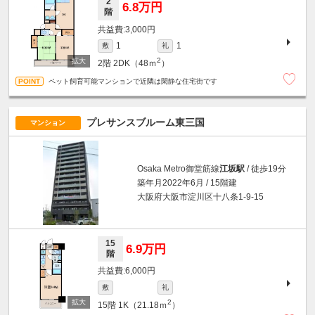
2
6.8万円
階
3,000円
1
1
敷
礼
2
2階
2DK（48ｍ
）
ペット飼育可能マンションで近隣は閑静な住宅街です
プレサンスブルーム東三国
マンション
Osaka Metro御堂筋線
江坂駅
/ 徒歩19分
築年月2022年6月 / 15階建
大阪府大阪市淀川区十八条1-9-15
15
6.9万円
階
6,000円
敷
礼
2
15階
1K（21.18ｍ
）