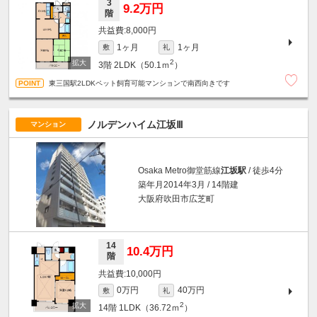
3
9.2万円
階
8,000円
1ヶ月
1ヶ月
敷
礼
2
3階
2LDK（50.1ｍ
）
東三国駅2LDKペット飼育可能マンションで南西向きです
ノルデンハイム江坂Ⅲ
マンション
Osaka Metro御堂筋線
江坂駅
/ 徒歩4分
築年月2014年3月 / 14階建
大阪府吹田市広芝町
14
10.4万円
階
10,000円
0万円
40万円
敷
礼
2
14階
1LDK（36.72ｍ
）