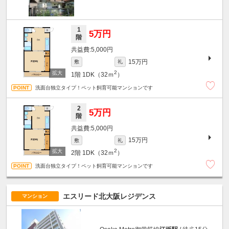
1
5万円
階
5,000円
15万円
敷
礼
2
1階
1DK（32ｍ
）
洗面台独立タイプ！ペット飼育可能マンションです
2
5万円
階
5,000円
15万円
敷
礼
2
2階
1DK（32ｍ
）
洗面台独立タイプ！ペット飼育可能マンションです
エスリード北大阪レジデンス
マンション