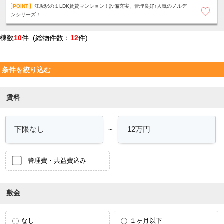
江坂駅の１LDK賃貸マンション！設備充実、管理良好♪人気のノルデ
ンシリーズ！
棟数
10
件 (総物件数：
12
件)
条件を絞り込む
賃料
～
管理費・共益費込み
敷金
なし
１ヶ月以下