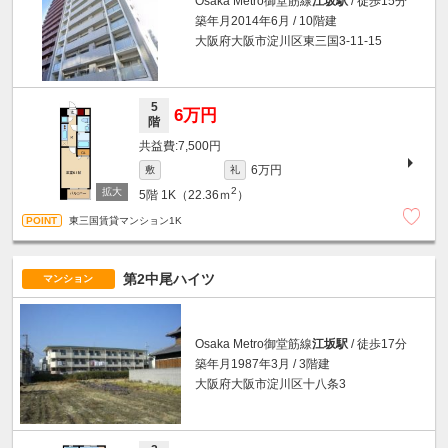
Osaka Metro御堂筋線
江坂駅
/ 徒歩15分
築年月2014年6月 / 10階建
大阪府大阪市淀川区東三国3-11-15
5
6万円
階
7,500円
6万円
敷
礼
2
5階
1K（22.36ｍ
）
東三国賃貸マンション1K
第2中尾ハイツ
マンション
Osaka Metro御堂筋線
江坂駅
/ 徒歩17分
築年月1987年3月 / 3階建
大阪府大阪市淀川区十八条3