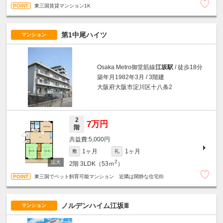
東三国賃貸マンション1K
第1中尾ハイツ
マンション
Osaka Metro御堂筋線
江坂駅
/ 徒歩18分
築年月1982年3月 / 3階建
大阪府大阪市淀川区十八条2
2
7万円
階
5,000円
1ヶ月
1ヶ月
敷
礼
2
2階
3LDK（53ｍ
）
東三国でペット飼育可能マンション 近隣は閑静な住宅街
ノルデンハイム江坂Ⅲ
マンション