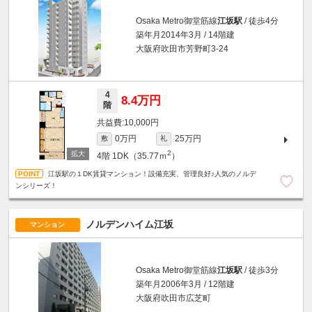
Osaka Metro御堂筋線
江坂駅
/ 徒歩4分
築年月2014年3月 / 14階建
大阪府吹田市芳野町3-24
4
8.4万円
階
10,000円
0万円
25万円
敷
礼
2
4階
1DK（35.77ｍ
）
江坂駅の１DK賃貸マンション！設備充実、管理良好♪人気のノルデ
ンシリーズ！
ノルデンハイム江坂
マンション
Osaka Metro御堂筋線
江坂駅
/ 徒歩3分
築年月2006年3月 / 12階建
大阪府吹田市広芝町