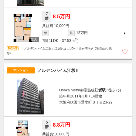
7
8.5万円
階
10,000円
15万円
敷
礼
2
7階
1LDK（37.53ｍ
）
「ノルデンハイム江坂」江坂駅近１LDK！全戸南向きで日当たり良
好♪
ノルデンハイム江坂Ⅱ
マンション
Osaka Metro御堂筋線
江坂駅
/ 徒歩7分
築年月2011年3月 / 14階建
大阪府吹田市垂水町３丁目23-29
5
8.8万円
階
10,000円