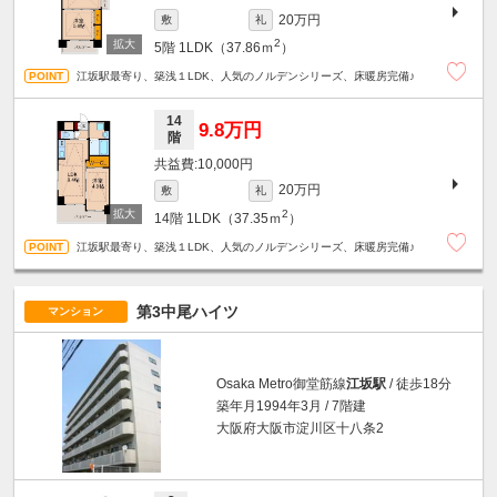
20万円
敷
礼
2
5階
1LDK（37.86ｍ
）
江坂駅最寄り、築浅１LDK、人気のノルデンシリーズ、床暖房完備♪
14
9.8万円
階
10,000円
20万円
敷
礼
2
14階
1LDK（37.35ｍ
）
江坂駅最寄り、築浅１LDK、人気のノルデンシリーズ、床暖房完備♪
第3中尾ハイツ
マンション
Osaka Metro御堂筋線
江坂駅
/ 徒歩18分
築年月1994年3月 / 7階建
大阪府大阪市淀川区十八条2