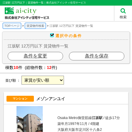
江坂駅 12万円以下｜賃貸物件一覧｜株式会社アイシティ住宅サービス
検索
TOPページ
賃貸物件検索
江坂駅 12万円以下 賃貸物件一覧
選択中の条件
江坂駅 12万円以下 賃貸物件一覧
条件を変更
条件を保存
棟数
10
件 (総物件数：
12
件)
並び順 ：
メゾンアンユイ
マンション
Osaka Metro御堂筋線
江坂駅
/ 徒歩17分
築年月1997年11月 / 4階建
大阪府大阪市淀川区十八条2