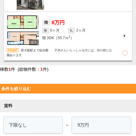
8万円
階
0ヶ月
2ヶ月
敷
礼
2
階
3DK（55.7ｍ
）
新大阪駅まで徒歩圏 子供さんいらっしゃる方には、目の前に公
園あります
棟数
1
件 (総物件数：
1
件)
条件を絞り込む
賃料
～