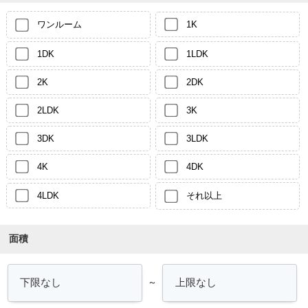
ワンルーム
1K
1DK
1LDK
2K
2DK
2LDK
3K
3DK
3LDK
4K
4DK
4LDK
それ以上
面積
～