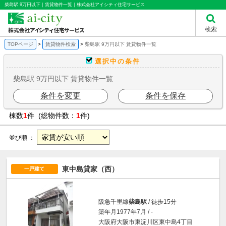
柴島駅 9万円以下｜賃貸物件一覧｜株式会社アイシティ住宅サービス
検索
TOPページ
賃貸物件検索
柴島駅 9万円以下 賃貸物件一覧
選択中の条件
柴島駅 9万円以下 賃貸物件一覧
条件を変更
条件を保存
棟数
1
件 (総物件数：
1
件)
並び順 ：
東中島貸家（西）
一戸建て
阪急千里線
柴島駅
/ 徒歩15分
築年月1977年7月 / -
大阪府大阪市東淀川区東中島4丁目