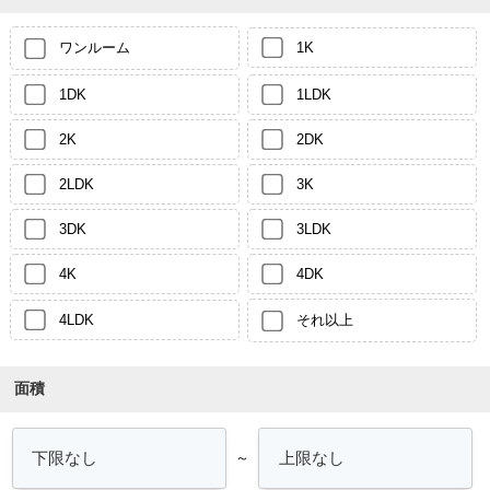
ワンルーム
1K
1DK
1LDK
2K
2DK
2LDK
3K
3DK
3LDK
4K
4DK
4LDK
それ以上
面積
～