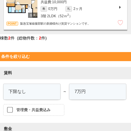
10,000円
0万円
2ヶ月
敷
礼
2
3階
2LDK（52ｍ
）
阪急宝塚線服部駅の新婚様向け賃貸マンションです。
棟数
2
件 (総物件数：
2
件)
条件を絞り込む
賃料
～
管理費・共益費込み
敷金