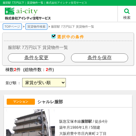
服部駅 7万円以下｜賃貸物件一覧｜株式会社アイシティ住宅サービス
検索
TOPページ
賃貸物件検索
服部駅 7万円以下 賃貸物件一覧
選択中の条件
服部駅 7万円以下 賃貸物件一覧
条件を変更
条件を保存
棟数
2
件 (総物件数：
2
件)
並び順 ：
シャルレ服部
マンション
阪急宝塚本線
服部駅
/ 徒歩4分
築年月1986年1月 / 5階建
大阪府豊中市庄内東町２丁目