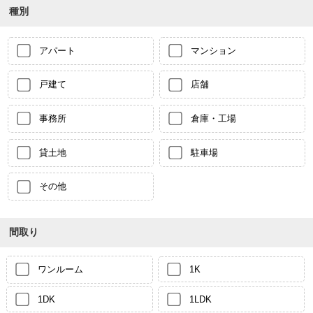
種別
アパート
マンション
戸建て
店舗
事務所
倉庫・工場
貸土地
駐車場
その他
間取り
ワンルーム
1K
1DK
1LDK