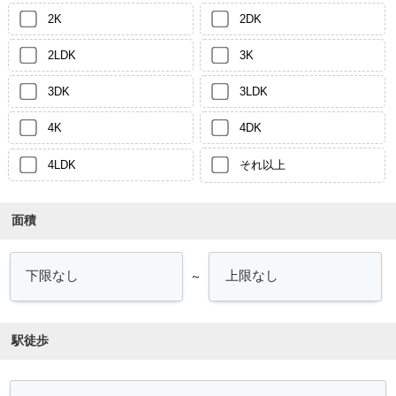
2K
2DK
2LDK
3K
3DK
3LDK
4K
4DK
4LDK
それ以上
面積
～
駅徒歩