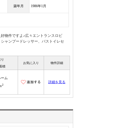
築年月
1986年1月
好物件ですよ♪広々エントランスロビ
、シャンプードレッサー、バストイレセ
取り
お気に入り
物件詳細
面積
ルーム
詳細を見る
2
ｍ