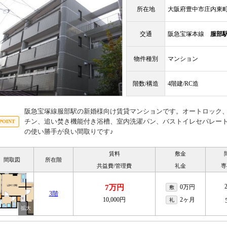
所在地
大阪府豊中市庄内東
交通
阪急宝塚本線
服部
物件種別
マンション
階数/構造
4階建/RC造
阪急宝塚線服部駅の新婚様向け賃貸マンションです。オートロック
チン、追い焚き機能付き浴槽、室内洗濯パン、バストイレセパレー
の使い勝手が良い間取りです♪
賃料
敷金
間取図
所在階
共益費/管理費
礼金
専
7万円
0万円
敷
3階
10,000円
2ヶ月
礼