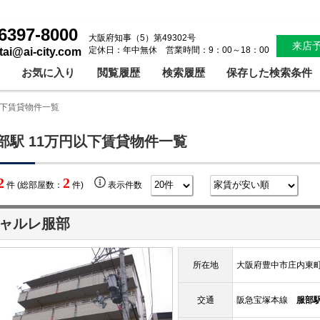
6397-8000
大阪府知事（5）第49302号
来店
定休日：年中無休 営業時間：9：00～18：00
ntai@ai-city.com
お気に入り
閲覧履歴
検索履歴
保存した検索条件
以下賃貸物件一覧
部駅 11万円以下賃貸物件一覧
2
2
件 (総部屋数：
件)
表示件数
ャルレ服部
所在地
大阪府豊中市庄内東
交通
阪急宝塚本線
服部