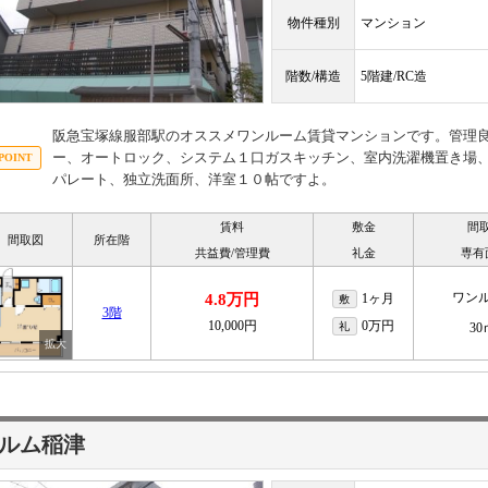
物件種別
マンション
階数/構造
5階建/RC造
阪急宝塚線服部駅のオススメワンルーム賃貸マンションです。管理良
ー、オートロック、システム１口ガスキッチン、室内洗濯機置き場
パレート、独立洗面所、洋室１０帖ですよ。
賃料
敷金
間
間取図
所在階
共益費/管理費
礼金
専有
ワン
4.8万円
1ヶ月
敷
3階
10,000円
0万円
礼
30
ルム稲津