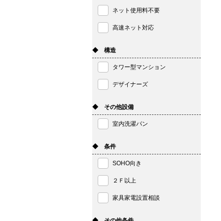
ネット使用料不要
高速ネット対応
◆ 構造
タワー型マンション
デザイナーズ
◆ その他設備
室内洗濯パン
◆ 条件
SOHO向き
２Ｆ以上
家具家電設置相談
◆ その他条件