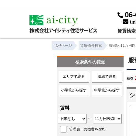
服部駅 11万円以下｜賃貸物件一覧｜株式会社アイシティ住宅サービス
06-
ti
賃貸検索
TOPページ
賃貸物件検索
服部駅 11万円
服
検索条件の変更
エリアで絞る
沿線で絞る
棟数
小学校から探す
中学校から探す
シ
賃料
～
管理費・共益費を含む