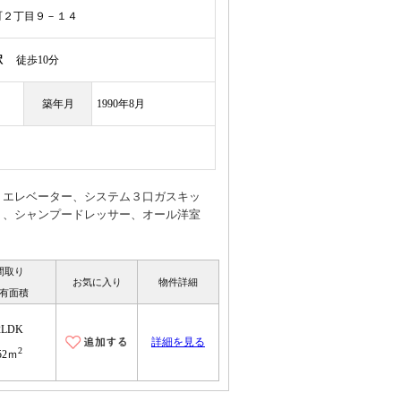
町２丁目９－１４
駅
徒歩10分
築年月
1990年8月
、エレベーター、システム３口ガスキッ
ト、シャンプードレッサー、オール洋室
間取り
お気に入り
物件詳細
有面積
2LDK
詳細を見る
2
52ｍ