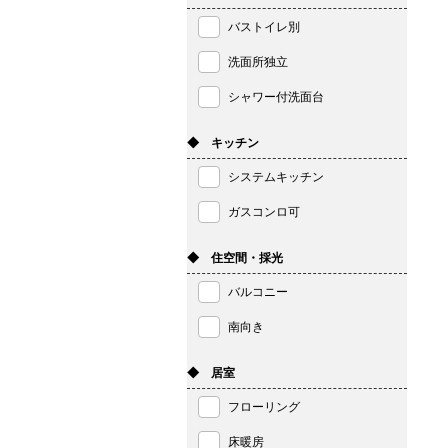
バストイレ別
洗面所独立
シャワー付洗面台
◆ キッチン
システムキッチン
ガスコンロ可
◆ 住空間・採光
バルコニー
南向き
◆ 居室
フローリング
床暖房