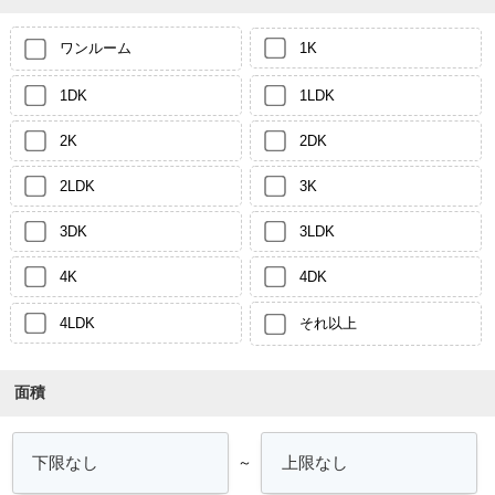
ワンルーム
1K
1DK
1LDK
2K
2DK
2LDK
3K
3DK
3LDK
4K
4DK
4LDK
それ以上
面積
～