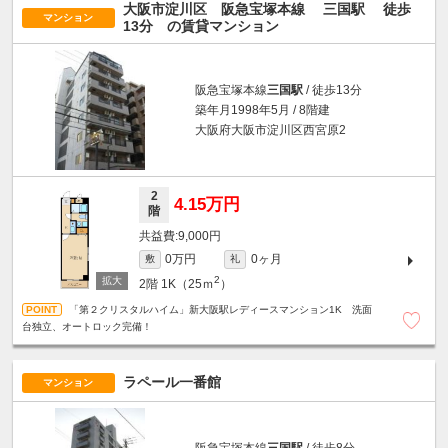
大阪市淀川区 阪急宝塚本線
三国駅
徒歩
マンション
13分
の賃貸マンション
阪急宝塚本線
三国駅
/ 徒歩13分
築年月1998年5月 / 8階建
大阪府大阪市淀川区西宮原2
2
4.15万円
階
9,000円
0万円
0ヶ月
敷
礼
2
2階
1K（25ｍ
）
「第２クリスタルハイム」新大阪駅レディースマンション1K 洗面
台独立、オートロック完備！
ラペール一番館
マンション
阪急宝塚本線
三国駅
/ 徒歩8分