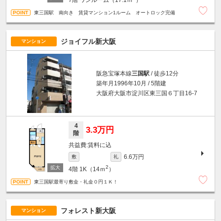
東三国駅 南向き 賃貸マンション1ルーム オートロック完備
ジョイフル新大阪
マンション
阪急宝塚本線
三国駅
/ 徒歩12分
築年月1996年10月 / 5階建
大阪府大阪市淀川区東三国６丁目16-7
4
3.3万円
階
賃料に込
6.6万円
敷
礼
2
4階
1K（14ｍ
）
東三国駅最寄り敷金・礼金０円１Ｋ！
フォレスト新大阪
マンション