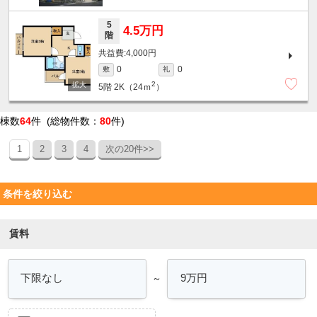
5
4.5万円
階
4,000円
0
0
敷
礼
2
5階
2K（24ｍ
）
棟数
64
件 (総物件数：
80
件)
1
2
3
4
次の20件>>
条件を絞り込む
賃料
～