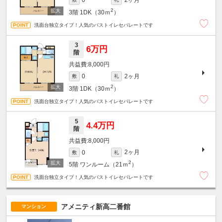
0
2
3階
1DK（30ｍ
）
洗面台独立タイプ！人気のバストイレセパレートです
3
6万円
階
8,000円
2ヶ月
0
敷
礼
2
3階
1DK（30ｍ
）
洗面台独立タイプ！人気のバストイレセパレートです
5
4.4万円
階
8,000円
2ヶ月
0
敷
礼
2
5階
ワンルーム（21ｍ
）
洗面台独立タイプ！人気のバストイレセパレートです
アメニティ新高二番館
マンション