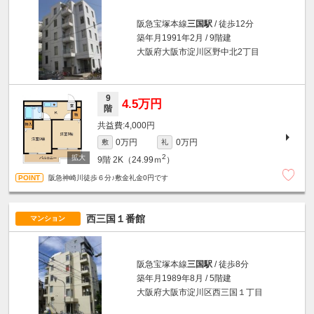
阪急宝塚本線
三国駅
/ 徒歩12分
築年月1991年2月 / 9階建
大阪府大阪市淀川区野中北2丁目
9
4.5万円
階
4,000円
0万円
0万円
敷
礼
2
9階
2K（24.99ｍ
）
阪急神崎川徒歩６分♪敷金礼金0円です
西三国１番館
マンション
阪急宝塚本線
三国駅
/ 徒歩8分
築年月1989年8月 / 5階建
大阪府大阪市淀川区西三国１丁目