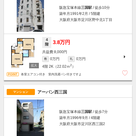
阪急宝塚本線
三国駅
/ 徒歩10分
築年月1991年2月 / 5階建
大阪府大阪市淀川区野中北1丁目
4
3.8万円
階
8,000円
0万円
0万円
敷
礼
2
4階
2K（22.02ｍ
）
各室エアコン付き 室内洗濯パン付きですよ
アーバン西三国
マンション
阪急宝塚本線
三国駅
/ 徒歩7分
築年月1996年9月 / 4階建
大阪府大阪市淀川区西三国2