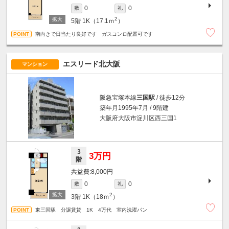
0
0
敷
礼
2
5階
1K（17.1ｍ
）
南向きで日当たり良好です ガスコンロ配置可です
エスリード北大阪
マンション
阪急宝塚本線
三国駅
/ 徒歩12分
築年月1995年7月 / 9階建
大阪府大阪市淀川区西三国1
3
3万円
階
8,000円
0
0
敷
礼
2
3階
1K（18ｍ
）
東三国駅 分譲賃貸 1K 4万代 室内洗濯パン