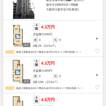
築年月1988年8月 / 9階建
大阪府大阪市淀川区新高1
4
4.3万円
階
5,000円
0
0
敷
礼
2
4階
2K（23.9ｍ
）
阪急三国駅徒歩6分で敷金礼金0円の2Kタイプ室内洗濯パン！
5
4.3万円
階
5,000円
0
0
敷
礼
2
5階
1DK（23.9ｍ
）
阪急三国駅徒歩6分で敷金礼金0円の1DKタイプ室内洗濯パン！
6
4.5万円
階