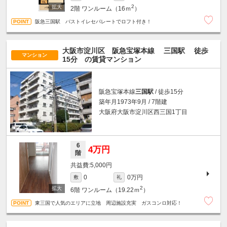
2
2階
ワンルーム（16ｍ
）
阪急三国駅 バストイレセパレートでロフト付き！
大阪市淀川区 阪急宝塚本線
三国駅
徒歩
マンション
15分
の賃貸マンション
阪急宝塚本線
三国駅
/ 徒歩15分
築年月1973年9月 / 7階建
大阪府大阪市淀川区西三国1丁目
6
4万円
階
5,000円
0万円
0
敷
礼
2
6階
ワンルーム（19.22ｍ
）
東三国で人気のエリアに立地 周辺施設充実 ガスコンロ対応！