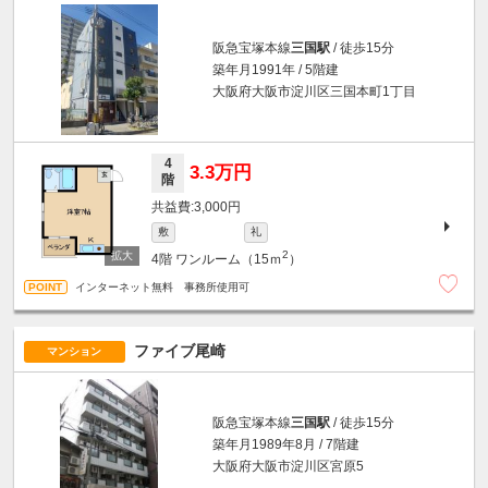
阪急宝塚本線
三国駅
/ 徒歩15分
築年月1991年 / 5階建
大阪府大阪市淀川区三国本町1丁目
4
3.3万円
階
3,000円
敷
礼
2
4階
ワンルーム（15ｍ
）
インターネット無料 事務所使用可
ファイブ尾崎
マンション
阪急宝塚本線
三国駅
/ 徒歩15分
築年月1989年8月 / 7階建
大阪府大阪市淀川区宮原5