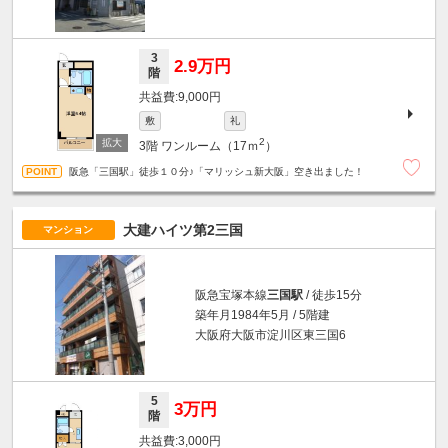
3
2.9万円
階
9,000円
敷
礼
2
3階
ワンルーム（17ｍ
）
阪急「三国駅」徒歩１０分♪「マリッシュ新大阪」空き出ました！
大建ハイツ第2三国
マンション
阪急宝塚本線
三国駅
/ 徒歩15分
築年月1984年5月 / 5階建
大阪府大阪市淀川区東三国6
5
3万円
階
3,000円