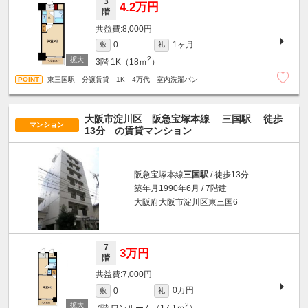
3
4.2万円
階
8,000円
1ヶ月
0
敷
礼
2
3階
1K（18ｍ
）
東三国駅 分譲賃貸 1K 4万代 室内洗濯パン
大阪市淀川区 阪急宝塚本線
三国駅
徒歩
マンション
13分
の賃貸マンション
阪急宝塚本線
三国駅
/ 徒歩13分
築年月1990年6月 / 7階建
大阪府大阪市淀川区東三国6
7
3万円
階
7,000円
0万円
0
敷
礼
2
7階
ワンルーム（17.1ｍ
）