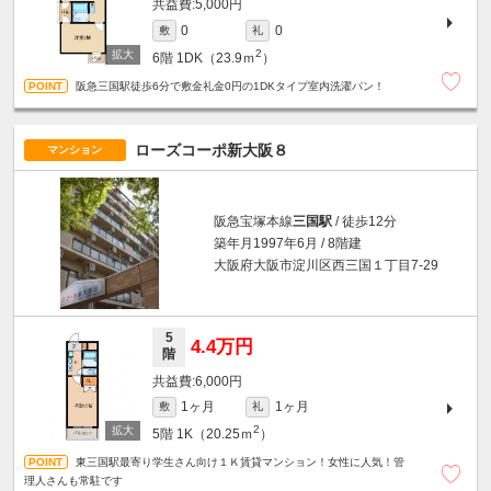
5,000円
0
0
敷
礼
2
6階
1DK（23.9ｍ
）
阪急三国駅徒歩6分で敷金礼金0円の1DKタイプ室内洗濯パン！
ローズコーポ新大阪８
マンション
阪急宝塚本線
三国駅
/ 徒歩12分
築年月1997年6月 / 8階建
大阪府大阪市淀川区西三国１丁目7-29
5
4.4万円
階
6,000円
1ヶ月
1ヶ月
敷
礼
2
5階
1K（20.25ｍ
）
東三国駅最寄り学生さん向け１Ｋ賃貸マンション！女性に人気！管
理人さんも常駐です