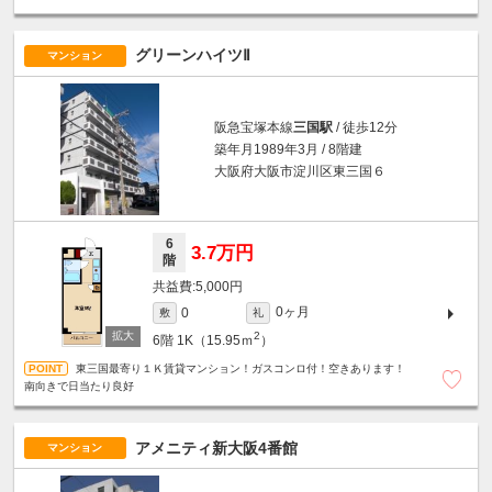
グリーンハイツⅡ
マンション
阪急宝塚本線
三国駅
/ 徒歩12分
築年月1989年3月 / 8階建
大阪府大阪市淀川区東三国６
6
3.7万円
階
5,000円
0ヶ月
0
敷
礼
2
6階
1K（15.95ｍ
）
東三国最寄り１Ｋ賃貸マンション！ガスコンロ付！空きあります！
南向きで日当たり良好
アメニティ新大阪4番館
マンション