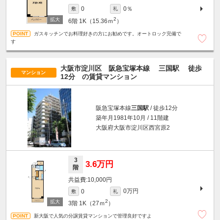
0％
0
敷
礼
2
6階
1K（15.36ｍ
）
ガスキッチンでお料理好きの方にお勧めです。オートロック完備で
す
大阪市淀川区 阪急宝塚本線
三国駅
徒歩
マンション
12分
の賃貸マンション
阪急宝塚本線
三国駅
/ 徒歩12分
築年月1981年10月 / 11階建
大阪府大阪市淀川区西宮原2
3
3.6万円
階
10,000円
0万円
0
敷
礼
2
3階
1K（27ｍ
）
新大阪で人気の分譲賃貸マンションで管理良好ですよ