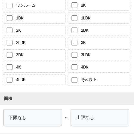
ワンルーム
1K
1DK
1LDK
2K
2DK
2LDK
3K
3DK
3LDK
4K
4DK
4LDK
それ以上
面積
～