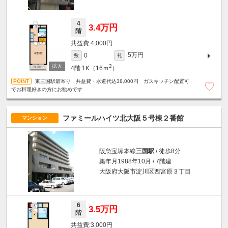
4
3.4万円
階
4,000円
5万円
0
敷
礼
2
4階
1K（16ｍ
）
東三国駅最寄り 共益費・水道代込38,000円 ガスキッチン配置可
でお料理好きの方にお勧めです
ファミールハイツ北大阪５号棟２番館
マンション
阪急宝塚本線
三国駅
/ 徒歩8分
築年月1988年10月 / 7階建
大阪府大阪市淀川区西宮原３丁目
6
3.5万円
階
3,000円