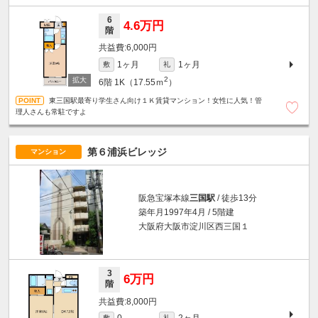
6
4.6万円
階
6,000円
1ヶ月
1ヶ月
敷
礼
2
6階
1K（17.55ｍ
）
東三国駅最寄り学生さん向け１Ｋ賃貸マンション！女性に人気！管
理人さんも常駐ですよ
第６浦浜ビレッジ
マンション
阪急宝塚本線
三国駅
/ 徒歩13分
築年月1997年4月 / 5階建
大阪府大阪市淀川区西三国１
3
6万円
階
8,000円
2ヶ月
敷
礼