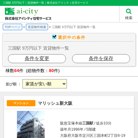
三国駅 9万円以下｜賃貸物件一覧｜株式会社アイシティ住宅サービス
検索
TOPページ
賃貸物件検索
三国駅 9万円以下 賃貸物件一覧
選択中の条件
三国駅 9万円以下 賃貸物件一覧
条件を変更
条件を保存
棟数
64
件 (総物件数：
80
件)
並び順 ：
マリッシュ新大阪
マンション
阪急宝塚本線
三国駅
/ 徒歩10分
築年月1996年 / 5階建
大阪府大阪市淀川区三国本町2丁目6-19