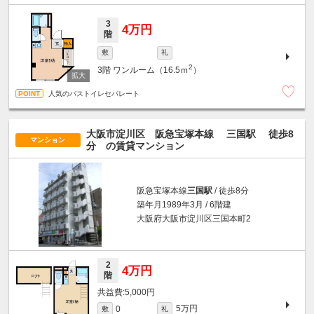
3
4万円
階
敷
礼
2
3階
ワンルーム（16.5ｍ
）
人気のバストイレセパレート
大阪市淀川区 阪急宝塚本線
三国駅
徒歩8
マンション
分
の賃貸マンション
阪急宝塚本線
三国駅
/ 徒歩8分
築年月1989年3月 / 6階建
大阪府大阪市淀川区三国本町2
2
4万円
階
5,000円
5万円
0
敷
礼