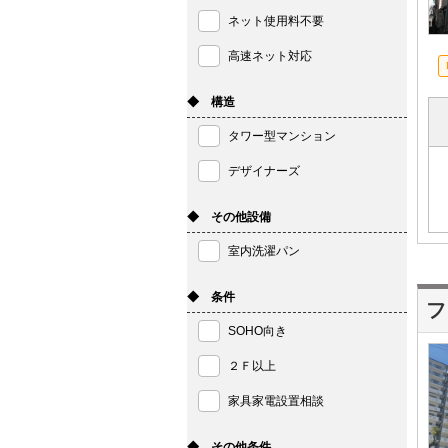
ネット使用料不要
高速ネット対応
◆ 構造
タワー型マンション
デザイナーズ
◆ その他設備
室内洗濯パン
◆ 条件
フ
SOHO向き
２Ｆ以上
家具家電設置相談
◆ その他条件