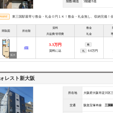
階数/構造
5階建/S造
東三国駅最寄り敷金・礼金０円１Ｋ！敷金・礼金無し、収納完備！
賃料
敷金
間取図
所在階
共益費/管理費
礼金
3.3万円
敷
4階
賃料に込
6.6万円
礼
ォレスト新大阪
所在地
大阪府大阪市淀川区三
交通
阪急宝塚本線
三国