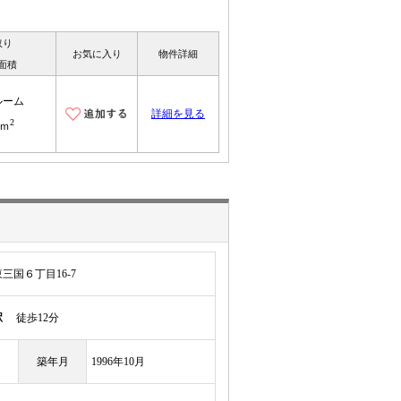
取り
お気に入り
物件詳細
面積
ルーム
詳細を見る
2
1ｍ
国６丁目16-7
駅
徒歩12分
築年月
1996年10月