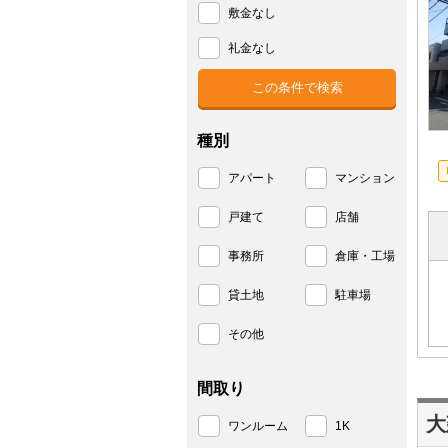
敷金なし
礼金なし
種別
アパート
マンション
戸建て
店舗
事務所
倉庫・工場
貸土地
駐車場
その他
間取り
大
ワンルーム
1K