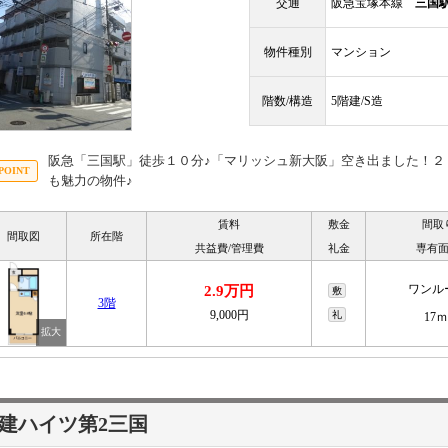
交通
阪急宝塚本線
三国
物件種別
マンション
階数/構造
5階建/S造
阪急「三国駅」徒歩１０分♪「マリッシュ新大阪」空き出ました！２
も魅力の物件♪
賃料
敷金
間取
間取図
所在階
共益費/管理費
礼金
専有
ワンル
2.9万円
敷
3階
9,000円
礼
17ｍ
建ハイツ第2三国