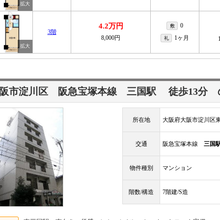
4.2万円
0
敷
3階
8,000円
1ヶ月
礼
阪市淀川区 阪急宝塚本線
三国駅
徒歩13分
所在地
大阪府大阪市淀川区東
交通
阪急宝塚本線
三国
物件種別
マンション
階数/構造
7階建/S造