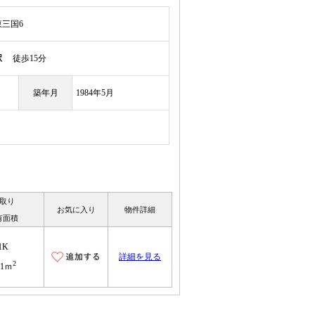
三国6
駅
徒歩15分
築年月
1984年5月
取り
お気に入り
物件詳細
有面積
1K
詳細を見る
2
.1ｍ