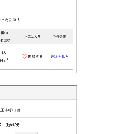
全戸角部屋！
間取り
お気に入り
物件詳細
専有面積
1K
詳細を見る
2
14ｍ
国本町1丁目
駅
徒歩15分