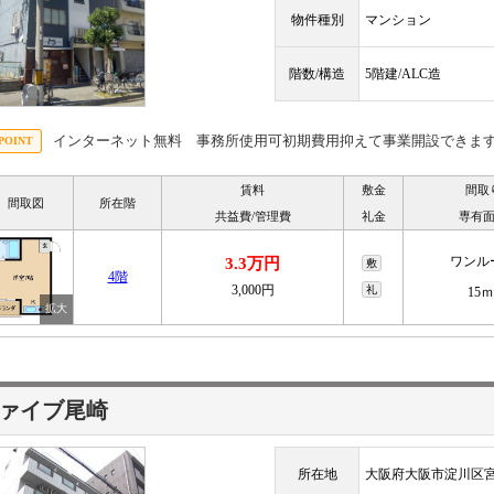
物件種別
マンション
階数/構造
5階建/ALC造
インターネット無料 事務所使用可初期費用抑えて事業開設できま
賃料
敷金
間取
間取図
所在階
共益費/管理費
礼金
専有
ワンル
3.3万円
敷
4階
3,000円
礼
15ｍ
ァイブ尾崎
所在地
大阪府大阪市淀川区宮