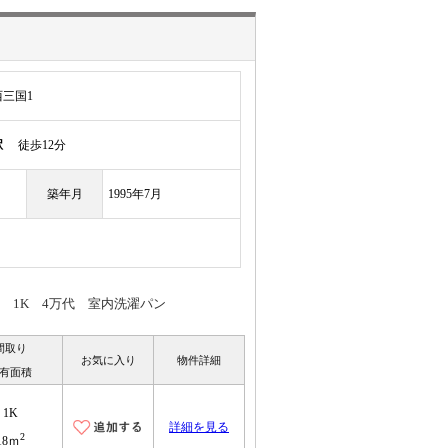
三国1
駅
徒歩12分
築年月
1995年7月
 1K 4万代 室内洗濯パン
間取り
お気に入り
物件詳細
有面積
1K
詳細を見る
2
18ｍ