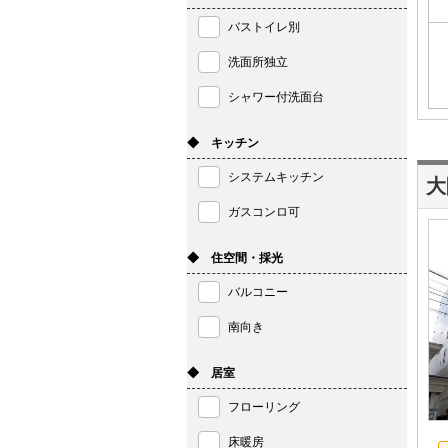
バストイレ別
洗面所独立
シャワー付洗面台
◆ キッチン
システムキッチン
大
ガスコンロ可
◆ 住空間・採光
バルコニー
南向き
◆ 居室
フローリング
床暖房