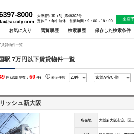
6397-8000
大阪府知事（5）第49302号
来店
定休日：年中無休 営業時間：9：00～18：00
ntai@ai-city.com
お気に入り
閲覧履歴
検索履歴
保存した検索条件
下賃貸物件一覧
国駅 7万円以下賃貸物件一覧
49
60
件 (総部屋数：
件)
表示件数
リッシュ新大阪
所在地
大阪府大阪市淀川区三国