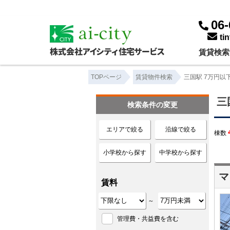
三国駅 7万円以下｜賃貸物件一覧｜株式会社アイシティ住宅サービス
06-
ti
賃貸検索
TOPページ
賃貸物件検索
三国駅 7万円以
三
検索条件の変更
エリアで絞る
沿線で絞る
棟数
小学校から探す
中学校から探す
マ
賃料
～
管理費・共益費を含む