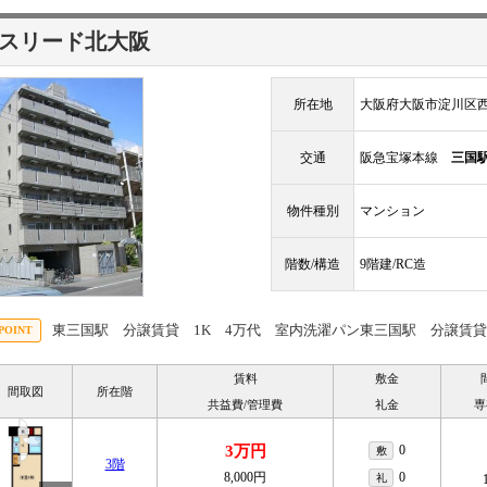
スリード北大阪
所在地
大阪府大阪市淀川区西
交通
阪急宝塚本線
三国
物件種別
マンション
階数/構造
9階建/RC造
東三国駅 分譲賃貸 1K 4万代 室内洗濯パン東三国駅 分譲賃貸
賃料
敷金
間取図
所在階
共益費/管理費
礼金
専
3万円
0
敷
3階
8,000円
0
礼