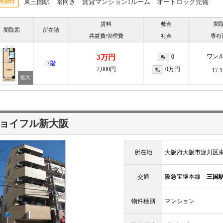
東三国駅 南向き 賃貸マンション1ルーム オートロック完備
賃料
敷金
間
間取図
所在階
共益費/管理費
礼金
専有
ワン
3万円
0
敷
7階
7,000円
0万円
礼
17.
ョイフル新大阪
所在地
大阪府大阪市淀川区東三
交通
阪急宝塚本線
三国
物件種別
マンション