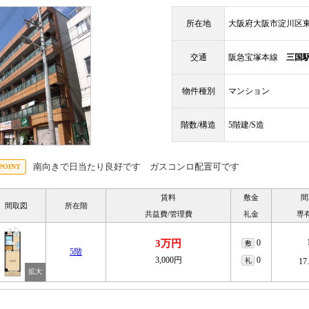
所在地
大阪府大阪市淀川区東
交通
阪急宝塚本線
三国
物件種別
マンション
階数/構造
5階建/S造
南向きで日当たり良好です ガスコンロ配置可です
賃料
敷金
間
間取図
所在階
共益費/管理費
礼金
専
3万円
0
敷
5階
3,000円
0
礼
17