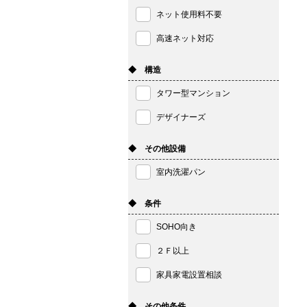
ネット使用料不要
高速ネット対応
◆ 構造
タワー型マンション
デザイナーズ
◆ その他設備
室内洗濯パン
◆ 条件
SOHO向き
２Ｆ以上
家具家電設置相談
◆ その他条件