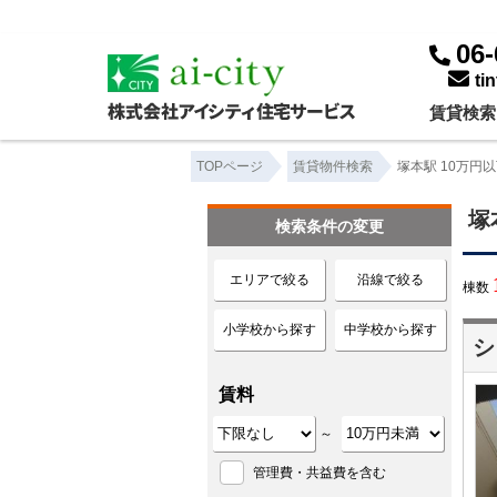
塚本駅 10万円以下｜賃貸物件一覧｜株式会社アイシティ住宅サービス
06-
ti
賃貸検索
TOPページ
賃貸物件検索
塚本駅 10万円
塚
検索条件の変更
エリアで絞る
沿線で絞る
棟数
小学校から探す
中学校から探す
シ
賃料
～
管理費・共益費を含む