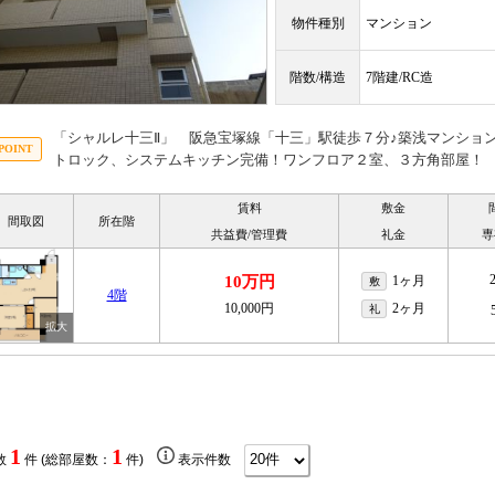
物件種別
マンション
階数/構造
7階建/RC造
「シャルレ十三Ⅱ」 阪急宝塚線「十三」駅徒歩７分♪築浅マンショ
トロック、システムキッチン完備！ワンフロア２室、３方角部屋！
賃料
敷金
間取図
所在階
共益費/管理費
礼金
専
10万円
1ヶ月
敷
4階
10,000円
2ヶ月
礼
1
1
数
件 (総部屋数：
件)
表示件数