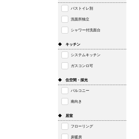
バストイレ別
洗面所独立
シャワー付洗面台
◆ キッチン
システムキッチン
ガスコンロ可
◆ 住空間・採光
バルコニー
南向き
◆ 居室
フローリング
床暖房