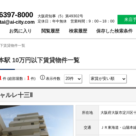
6397-8000
大阪府知事（5）第49302号
来店
定休日：年中無休 営業時間：9：00～18：00
ntai@ai-city.com
お気に入り
閲覧履歴
検索履歴
保存した検索条件
以下賃貸物件一覧
本駅 10万円以下賃貸物件一覧
1
1
件 (総部屋数：
件)
表示件数
ャルレ十三Ⅱ
所在地
大阪府大阪市淀川区十
交通
ＪＲ東海道・山陽