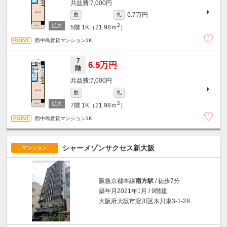
7,000円
6.7万円
敷
礼
2
5階
1K（21.98ｍ
）
西中島賃貸マンション1K
7
6.5万円
階
7,000円
敷
礼
2
7階
1K（21.98ｍ
）
西中島賃貸マンション1K
シャーメゾンサクセス新大阪
マンション
阪急京都本線
南方駅
/ 徒歩7分
築年月2021年1月 / 9階建
大阪府大阪市淀川区木川東3-1-28