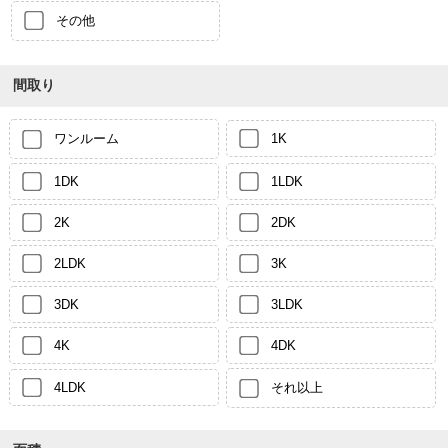
その他
間取り
ワンルーム
1K
1DK
1LDK
2K
2DK
2LDK
3K
3DK
3LDK
4K
4DK
4LDK
それ以上