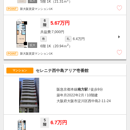
2
5階
1K（21.31ｍ
）
新大阪賃貸マンション1K
6
5.67万円
階
7,000円
6.4万円
敷
礼
2
6階
1K（20.94ｍ
）
新大阪賃貸マンション1K
セレニテ西中島アリア壱番館
マンション
阪急京都本線
南方駅
/ 徒歩9分
築年月2022年2月 / 10階建
大阪府大阪市淀川区西中島2-11-24
5
6.7万円
階