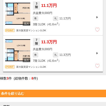
3
11.1万円
階
9,000円
11.1万円
敷
礼
2
3階
1LDK（41.6ｍ
）
新大阪賃貸マンション1LDK
7
11.3万円
階
9,000円
11.3万円
敷
礼
2
7階
1LDK（41.6ｍ
）
新大阪賃貸マンション1LDK
棟数
3
件 (総物件数：
8
件)
条件を絞り込む