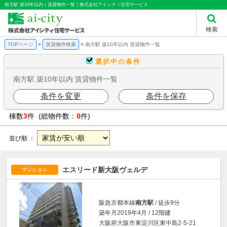
南方駅 築10年以内｜賃貸物件一覧｜株式会社アイシティ住宅サービス
検索
TOPページ
賃貸物件検索
南方駅 築10年以内 賃貸物件一覧
選択中の条件
南方駅 築10年以内 賃貸物件一覧
条件を変更
条件を保存
棟数
3
件 (総物件数：
8
件)
並び順 ：
エスリード新大阪ヴェルデ
マンション
阪急京都本線
南方駅
/ 徒歩9分
築年月2019年4月 / 12階建
大阪府大阪市東淀川区東中島2-5-21